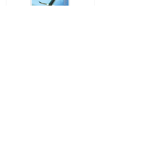
剛強壯膽
1. 認定上帝
購買
PDF
MP3