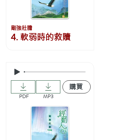
剛強壯膽
4. 軟弱時的救贖
購買
PDF
MP3