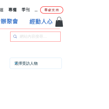
道
專欄
季刊
...
奉獻支持
合辦聚會
經動人心