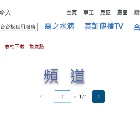
登入
主頁
事工
見証
產品
頻
靈之水滴
真証傳播TV
舞台台板租用服務
表格下載
售賣點
頻道
第
171
1
頁