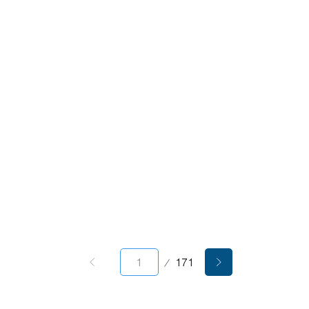
第
171
1
頁