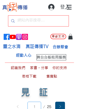
登入
奉獻支持
靈之水滴
真証傳播TV
合辦聚會
經動人心
舞台台板租用服務
認識我們
家書。分享
你的支持
表格下載
售賣點
見証
第
25