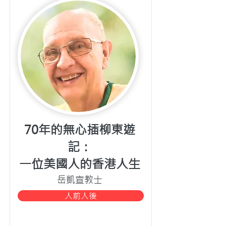
70年的無心插柳東遊
記：
一位美國人的香港人生
岳凱宣教士
人前人後