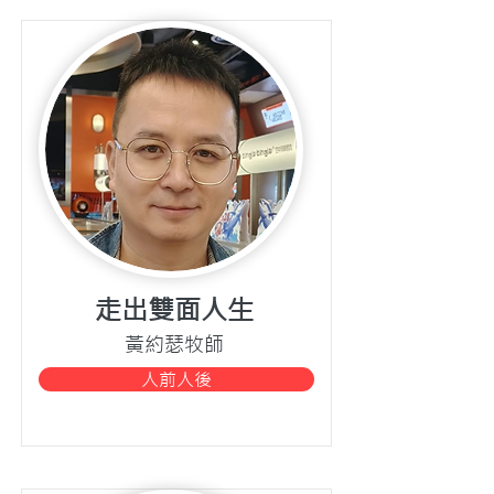
走出雙面人生
黃約瑟牧師
人前人後