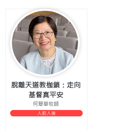
脫離天道教枷鎖：走向
基督真平安
何翠華牧師
人前人後