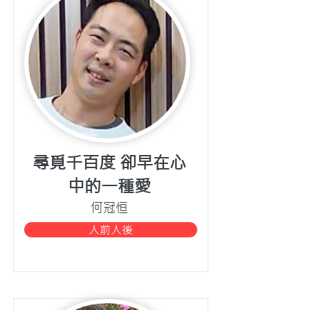
尋覓千百度 卻早在心
中的一種愛
何冠恒
人前人後