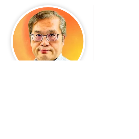
捨不得的愛
蔡忠平
人前人後