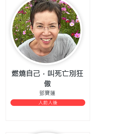
燃燒自己，叫死亡別狂
傲
鄧寶蓮
人前人後