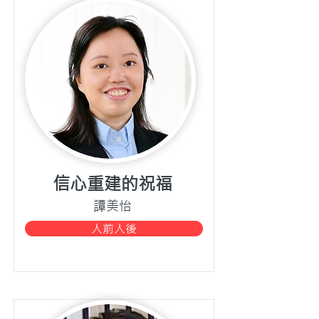
信心重建的祝福
譚美怡
人前人後