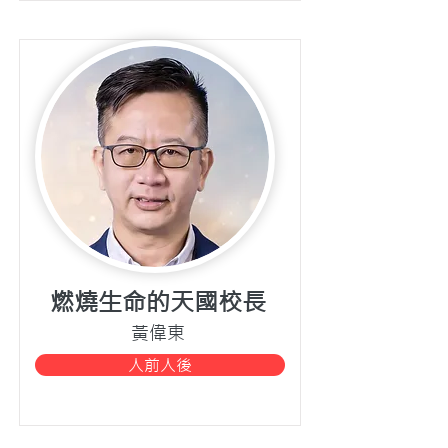
燃燒生命的天國校長
黃偉東
人前人後