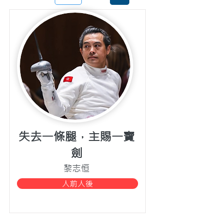
1
頁
失去一條腿，主賜一寶
劍
黎志恒
人前人後