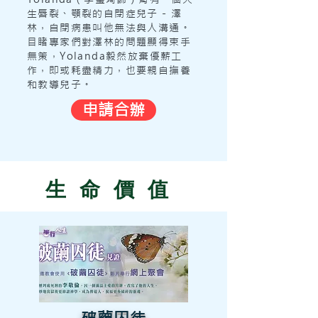
生唇裂、顎裂的自閉症兒子 - 澤
林，自閉病患叫他無法與人溝通。
目睹專家們對澤林的問題顯得束手
無策，Yolanda毅然放棄優薪工
作，即或耗盡精力，也要親自撫養
和教導兒子。
申請合辦
生命價值