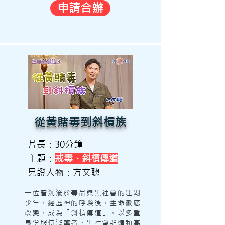
申請合辦
從黃賭毒到斜槓族
片長：30分鐘
主題：
戒毒、斜槓傳道
見證人物：方文聰
一位曾沉溺於毒品與黑社會的江湖
少年，經歷神的呼喚後，生命徹底
改變，成為「斜槓傳道」，以多重
身份服侍濫藥者、黑社會群體和基