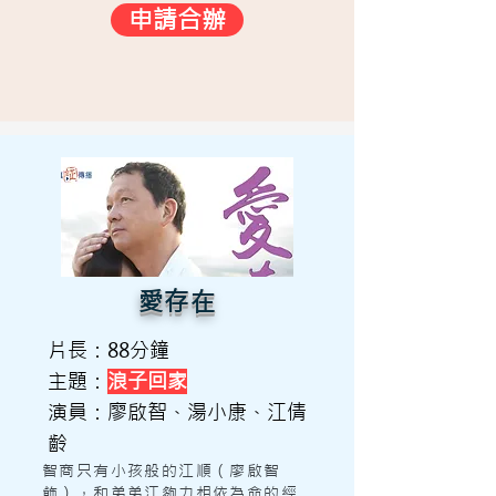
申請合辦
愛存在
片長：88分鐘
主題：
浪子回家
演員：廖啟智、湯小康、江倩
齡
智商只有小孩般的江順（廖啟智
飾），和弟弟江夠力相依為命的經