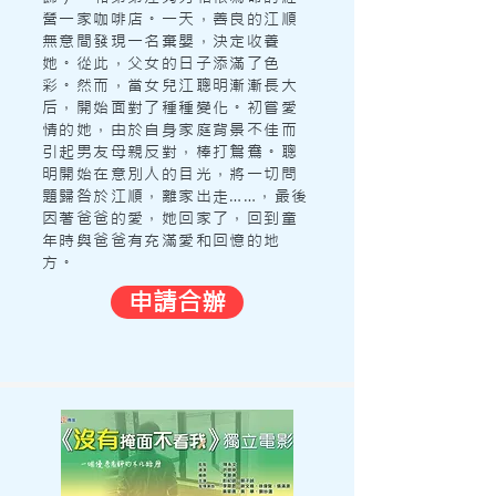
智商只有小孩般的江順（廖啟智飾），
營一家咖啡店。一天，善良的江順
和弟弟江夠力相依為命的經營一家咖啡
無意間發現一名棄嬰，決定收養
店。一天，善良的江順無意間發現一名
她。從此，父女的日子添滿了色
棄嬰，決定收養她。從此，父女的日子
彩。然而，當女兒江聰明漸漸長大
添滿了色彩。然而，當女兒江聰明漸漸
后，開始面對了種種變化。初嘗愛
長大后，開始面對了種種變化。初嘗愛
情的她，由於自身家庭背景不佳而引起
情的她，由於自身家庭背景不佳而
男友母親反對，棒打鴛鴦。聰明開始在
引起男友母親反對，棒打鴛鴦。聰
意別人的目光，將一切問題歸咎於江
明開始在意別人的目光，將一切問
順，離家出走……，最後因著爸爸的愛，
題歸咎於江順，離家出走……，最後
她回家了，回到童年時與爸爸有充滿愛
因著爸爸的愛，她回家了，回到童
和回憶的地方。
年時與爸爸有充滿愛和回憶的地
方。
申請合辦