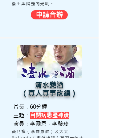
衝出黑暗走向光明。
申請合辦
清水變酒
（真人真事改編）
片長：60分鐘
主題：
自閉病患歷神蹟
演員：李霖恩、李璧琦
黃兆祺（李霖恩飾）及太太
Yolanda（李璧琦飾）育有一個天