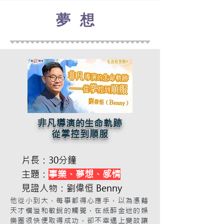
夢想
非凡導演的生命軌跡
從掌控到順服
片長：30分鐘
主題：
事業、夢想、感情
見證人物：劉偉恒 Benny
他從小到大，每事都得心應手，以為憑藉
天才橫溢和敏銳的觸覺，在紙醉金迷的娛
樂圈很快便取得成功，卻不幸遇上變故讓