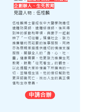
企創辦人、生死教育
見證人物：伍桂麟
伍桂麟博士曾經在中大醫學院擔任
遺體防腐師、遺體修復師。後來得
到神的感動和帶領，與妻子一起創
辨了「一切從簡」殯儀社企，致力
推廣簡約而莊嚴的後事服務，同時
亦為喪親家庭提供適切的情緒支援
服務，關顧全人的「身、心、社、
靈」健康需要。他更致力推廣生死
教育，鼓勵「從死看生」的觀念，
以此提醒大家珍惜當下所擁有的一
切，並積極生活。他的信仰幫助他
更深認識死亡，找出人生的真正價
值和生存意義。
申請合辦