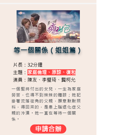
等一個關係（姐姐篇）
片長：32分鐘
主題：
家庭倫理、原諒、復和
演員：陳友、李璧琦、龔柯允
一個堅持付出的女兒，一生為家庭
勞苦，也得不到妹妹的體諒；她記
掛著流落街角的父親，願意默默照
料，得回來的，是患上腦退化症父
親的冷漠。她一直在等待一個關
係。
申請合辦