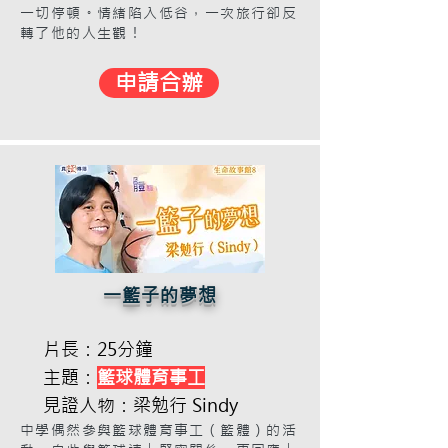
一切停頓。情緒陷入低谷，一次旅行卻反
轉了他的人生觀！
申請合辦
一籃子的夢想
片長：25分鐘
主題：
籃球體育事工
見證人物：梁勉行 Sindy
中學偶然參與籃球體育事工（籃體）的活