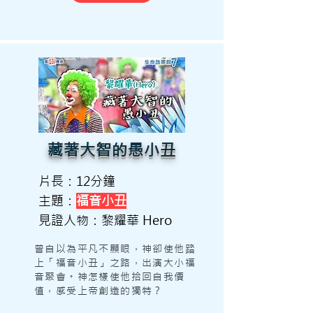
藏著大智的愚小丑
片長：12分鐘
主題：
福音小丑
見證人物：黎耀華 Hero
曾自以為平凡不顯眼，神卻使他踏
上「福音小丑」之路，出演大小福
音聚會。神怎樣使他拾回自我價
值，感受上帝創造的獨特？