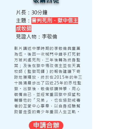
破繭囚徒
片長：30分鐘
主題：
曾判死刑、獄中信主
成牧師
見證人物：李敬倫
影片講述中學時期的李敬倫與童黨
為伍。後因一次械鬥中錯手打死對
方被判處死刑，三年後轉為終身監
禁；及後在獄中悔改信主並在天真
牧師（監獄司鐸）的報告建議下奇
跡地獲釋放，終於在2015年的年三
十晚清晨步出了囚近25年的赤柱監
獄。出獄後，敬倫修讀神學，用心
裝備自己，並經常重回獄中探望和
輔導他的「兄弟」，也在協助戒毒
者的互愛中心事奉，以自身經驗幫
助曾走歪的青少年重回人生正軌。
申請合辦