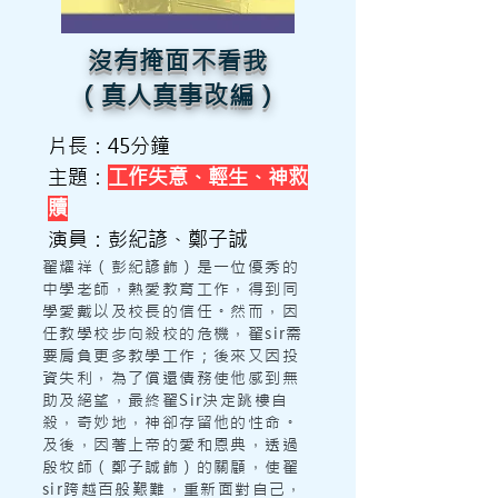
沒有掩面不看我
（真人真事改編）
片長：45分鐘
主題：
工作失意、輕生、神救
贖
演員：彭紀諺、鄭子誠
翟耀祥（彭紀諺飾）是一位優秀的
中學老師，熱愛教育工作，得到同
學愛戴以及校長的信任。然而，因
任教學校步向殺校的危機，翟sir需
要肩負更多教學工作；後來又因投
資失利，為了償還債務使他感到無
助及絕望，最終翟Sir決定跳樓自
殺，奇妙地，神卻存留他的性命。
及後，因著上帝的愛和恩典，透過
殷牧師（鄭子誠飾）的關顧，使翟
sir跨越百般艱難，重新面對自己，