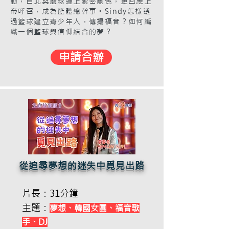
動，自此與籃球連上緊密關係，更回應上
帝呼召，成為籃體總幹事。Sindy怎樣透
過籃球建立青少年人，傳揚福音？如何編
織一個籃球與信仰結合的夢？
申請合辦
從追尋夢想的迷失中覓見出路
片長：31分鐘
主題：
夢想、韓國女團、福音歌
手、DJ