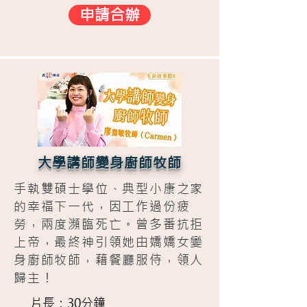
申請合辦
大學講師變身廚師牧師
手執雙碩士學位、典型小康之家
的幸福下一代，因工作過份疲
勞，兩度瀕臨死亡。曾多番抗拒
上帝，最終神引領她由嬌嬌女變
身廚師牧師，藉餐廳服侍，領人
歸主！
片長：30分鐘