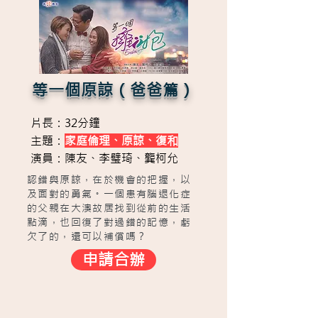
等一個原諒（爸爸篇）
片長：32分鐘
主題：
家庭倫理、原諒、復和
演員：陳友、李璧琦、龔柯允
認錯與原諒，在於機會的把握，以
及面對的勇氣。一個患有腦退化症
的父親在大澳故居找到從前的生活
點滴，也回復了對過錯的記憶，虧
欠了的，還可以補償嗎？
申請合辦