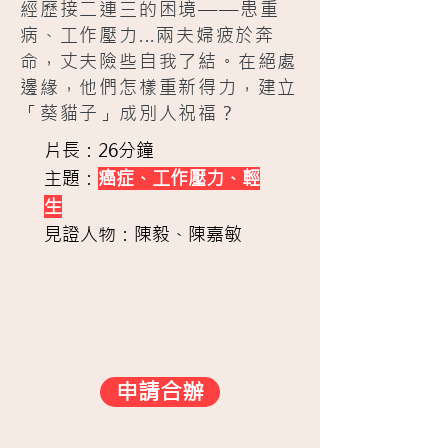
經歷接二連三的困境——患重
病、工作壓力...兩夫婦疲於奔
命，丈夫險些自我了結。在絕處
邊緣，他們怎樣重新得力，建立
「葵貓子」成別人祝福？
片長：26分鐘
主題：
癌症、工作壓力、輕
生
見證人物：陳毅、陳嘉敏
申請合辦