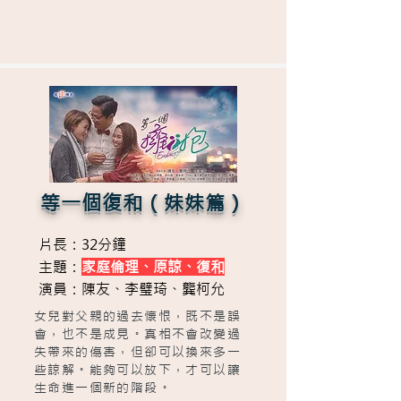
等一個復和（妹妹篇）
片長：32分鐘
主題：
家庭倫理、原諒、復和
演員：陳友、李璧琦、龔柯允
女兒對父親的過去懷恨，既不是誤
會，也不是成見。真相不會改變過
失帶來的傷害，但卻可以換來多一
些諒解。能夠可以放下，才可以讓
生命進一個新的階段。