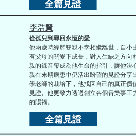
全篇見證
李浩賢
從孤兒到尋回永恆的愛
他兩歲時經歷雙親不幸相繼離世，自小
有父母的關愛下成長，對人生缺乏方向
親的錄音帶成為他生命的指引，讓他決
親在末期病患中仍活出盼望的見證分享
學老師的栽培下，他找回自己的真正價
見證。他更致力透過創立各個音樂事工
的賜福。
全篇見證