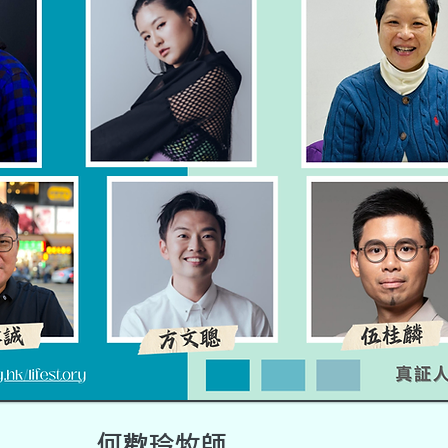
何歡玲牧師