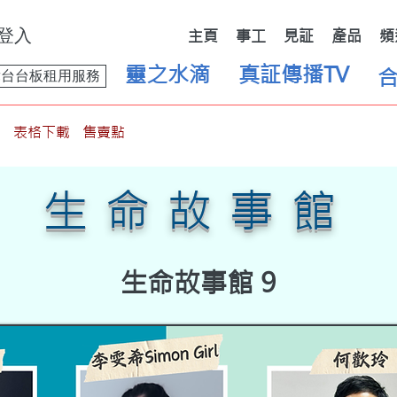
登入
主頁
事工
見証
產品
頻
靈之水滴
真証傳播TV
舞台台板租用服務
表格下載
售賣點
生命故事館
生命故事館 9