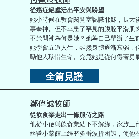
從癌症絕處活出平安與盼望
她小時候在教會閱覽室認識耶穌，長大
事奉神。但不幸患了罕見的腹腔平滑肌
不禁問神為何是她？她為自己舉辦了生
她學會五道人生，雖然身體逐漸衰弱，
勵他人珍惜生命。究竟她是從何得著勇
全篇見證
鄭偉誠牧師
從飲食業走出一條服侍之路
他從小便與飲食業結下不解緣，家族三
經營小菜館上經歷多番波折困難，使他