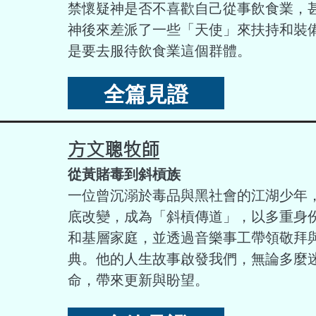
禁懷疑神是否不喜歡自己從事飲食業，
神後來差派了一些「天使」來扶持和裝
是要去服待飲食業這個群體。
全篇見證
方文聰牧師
從黃賭毒到斜槓族
一位曾沉溺於毒品與黑社會的江湖少年
底改變，成為「斜槓傳道」，以多重身
和基層家庭，並透過音樂事工帶領敬拜
典。他的人生故事啟發我們，無論多麼
命，帶來更新與盼望。