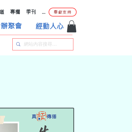
道
專欄
季刊
...
奉獻支持
合辦聚會
經動人心