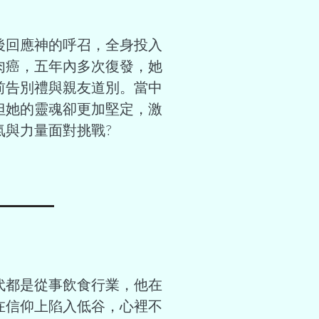
後回應神的呼召，全身投入
肉癌，五年內多次復發，她
前告別禮與親友道別。當中
但她的靈魂卻更加堅定，激
氣與力量面對挑戰?
代都是從事飲食行業，他在
在信仰上陷入低谷，心裡不