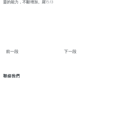
靈的能力，不斷增加。羅15:13
前一段
下一段
聯絡我們
地 址：香港新界葵芳貨櫃碼頭路71號，鍾意
恆勝中心1203室
辦公時間：星期一至五 早上9: 00 至下午5: 30 星
期六、日及公眾假期休息
電 話：(852)
2409-1233