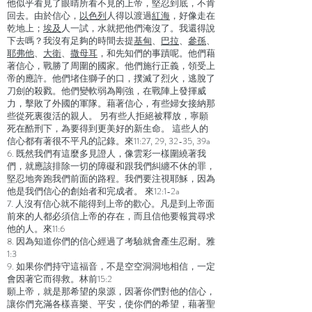
他似乎看見了眼睛所看不見的上帝，堅忍到底，不肯
回去。由於信心，
以色列
人得以渡過
紅海
，好像走在
乾地上；
埃及
人一試，水就把他們淹沒了。我還得說
下去嗎？我沒有足夠的時間去提
基甸
、
巴拉
、
參孫
、
耶弗他
、
大衛
、
撒母耳
，和先知們的事蹟呢。他們藉
著信心，戰勝了周圍的國家。他們施行正義，領受上
帝的應許。他們堵住獅子的口，撲滅了烈火，逃脫了
刀劍的殺戮。他們變軟弱為剛強，在戰陣上發揮威
力，擊敗了外國的軍隊。藉著信心，有些婦女接納那
些從死裏復活的親人。 另有些人拒絕被釋放，寧願
死在酷刑下，為要得到更美好的新生命。 這些人的
信心都有著很不平凡的記錄。來11:27, 29, 32-35, 39a
6. 既然我們有這麼多見證人，像雲彩一樣圍繞著我
們，就應該排除一切的障礙和跟我們糾纏不休的罪，
堅忍地奔跑我們前面的路程。我們要注視耶穌，因為
他是我們信心的創始者和完成者。 來12:1-2a
7. 人沒有信心就不能得到上帝的歡心。凡是到上帝面
前來的人都必須信上帝的存在，而且信他要報賞尋求
他的人。來11:6
8. 因為知道你們的信心經過了考驗就會產生忍耐。雅
1:3
9. 如果你們持守這福音，不是空空洞洞地相信，一定
會因著它而得救。林前15:2
願上帝，就是那希望的泉源，因著你們對他的信心，
讓你們充滿各樣喜樂、平安，使你們的希望，藉著聖