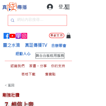
登入
奉獻支持
靈之水滴
真証傳播TV
合辦聚會
經動人心
舞台台板租用服務
認識我們
家書。分享
你的支持
表格下載
售賣點
< 返回
剛強壯膽
7. 相信上帝