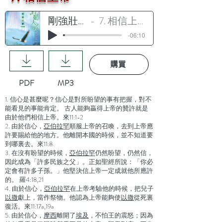
剛強壯膽
7. 相信上帝
-06:10
購買
PDF
MP3
1. 信心是甚麼呢？信心是對所盼望的事有把握，對不
能看見的事能肯定。 古人能夠贏得上帝的贊許就是
由於他們相信上帝。來11:1-2
2. 由於信心，
亞伯拉罕
順服上帝的召喚，去到上帝應
許要賜給他的地方。他離開本國的時候，並不知道要
到哪裏去。來11:8
3. 在沒有盼望的時候，
亞伯拉罕
仍然盼望，仍然信，
因此成為「許多民族之父」。正如聖經所說：「你必
定會有許多子孫。」他堅決信上帝一定成就他所應許
的。 羅4:18,21
4. 由於信心，
亞伯拉罕
在上帝考驗他的時候，把兒子
以撒
獻上，當作祭物。他認為上帝能夠使
以撒
從死裏
復活。來11:17a,19a
5. 由於信心，
摩西
離開了
埃及
，不怕王的震怒；因為