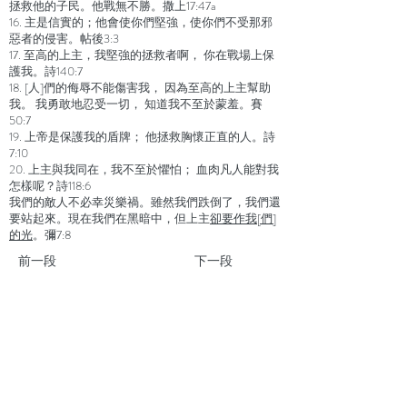
拯救他的子民。他戰無不勝。撒上17:47a
16. 主是信實的；他會使你們堅強，使你們不受那邪
惡者的侵害。帖後3:3
17. 至高的上主，我堅強的拯救者啊， 你在戰場上保
護我。詩140:7
18. [人]們的侮辱不能傷害我， 因為至高的上主幫助
我。 我勇敢地忍受一切， 知道我不至於蒙羞。賽
50:7
19. 上帝是保護我的盾牌； 他拯救胸懷正直的人。詩
7:10
20. 上主與我同在，我不至於懼怕； 血肉凡人能對我
怎樣呢？詩118:6
我們的敵人不必幸災樂禍。雖然我們跌倒了，我們還
要站起來。現在我們在黑暗中，但上主
卻要作我[們]
的光
。
彌
7:8
前一段
下一段
聯絡我們
地 址：香港新界葵芳貨櫃碼頭路71號，鍾意
恆勝中心1203室
辦公時間：星期一至五 早上9: 00 至下午5: 30 星