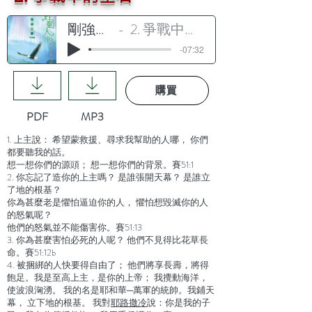
剛強壯膽
2. 爭戰中的基石
-07:32
購買
PDF
MP3
1. 上主說： 希望蒙救援、尋求我幫助的人哪， 你們
都要聽我的話。
想一想你們的源頭； 想一想你們的背景。賽51:1
2. 你忘記了造你的上主嗎？ 是誰張開天幕？ 是誰立
了地的根基？
你為甚麼老是懼怕逼迫你的人， 懼怕想毀滅你的人
的怒氣呢？
他們的怒氣並不能傷害你。賽51:13
3. 你為甚麼害怕必死的人呢？ 他們不見得比花草長
命。賽51:12b
4. 被捆綁的人快要得自由了； 他們將享長壽，將得
飽足。我是至高上主，是你的上帝； 我攪動海洋，
使波浪洶湧。 我的名是耶和華─萬軍的統帥。我鋪天
幕， 立下地的根基。 我對
耶路撒冷
說：你是我的子