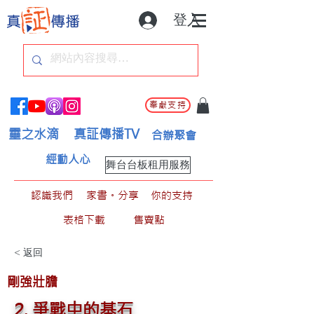
登入
奉獻支持
靈之水滴
真証傳播TV
合辦聚會
經動人心
舞台台板租用服務
認識我們
家書。分享
你的支持
表格下載
售賣點
< 返回
剛強壯膽
2. 爭戰中的基石