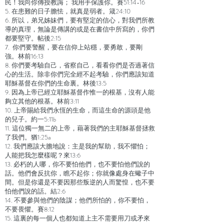
民！我向你傳授教誨； 我用手保護你。賽51:14-16
5. 在患難的日子膽怯，就真是弱者。箴
24:10
6. 所以，弟兄姊妹們，要有堅定的信心，對我們所教
導的真理，無論是傳講的或是在書信中所寫的，你們
都要堅守。帖後2:15
7. 你們要警醒，要在信仰上站穩，要勇敢，要剛
強。林前16:13
8. 你們要考驗自己，省察自己，看看你們是否過著信
心的生活。除非你們完全經不起考驗，你們應該知道
耶穌基督在你們的生命裏。林後13:5
9. 因為上帝已經立耶穌基督作惟一的根基，沒有人能
夠立其他的根基。林前3:11
10. 上帝賜給我們永恆的生命，而這生命的源頭是他
的兒子。約一5:11b
11. 這位獨一無二的上帝，藉著我們的主耶穌基督拯救
了我們。猶1:25a
12. 我們應該大膽地說：主是我的幫助，我不懼怕；
人能把我怎麼樣呢？來13:6
13. 必朽的人哪，你不要怕他們，也不要怕他們說的
話。他們會反抗你，瞧不起你；你就像處身在蠍子中
間。但是你還是不要因那些叛逆的人而驚惶，也不要
怕他們說的話。結2:6
14. 不要參與他們的陰謀；他們所怕的，你不要怕，
不要畏懼。賽8:12
15. 這裏的每一個人也都知道上主不需要用刀或矛來