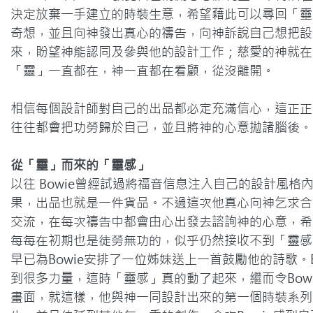
決定放棄一手建立的時裝生意，希望藉此可以尋回「靈
奇想，並且向神發出真心的禱告，向神訴說自己想把設
來，盼望神能認同及參與他的設計工作；慈愛的神就在
「靈」一直都在，神一直都在看顧，從沒離開。

相信每個設計師對自己的出品都必定充滿信心，這正正
往往都會把功勞歸於自己，並且將神的心意拋諸腦後。
從「靈」而來的「靈感」
以往 Bowie曾經試過將福音信息注入自己的設計風格
果，出品也就是一件貨品。不過這次他真心向神乞求合
交流，在每次禱告中都會由心出發去諮詢神的心意，希
每每在初期也是徒勞無功的，似乎仍然接收不到「靈感
早已為Bowie安排了一位姊妹送上一首鼓勵他的詩歌。
到很多力量，這時「靈感」真的動了起來，繼而令Bow
畫面，就這樣，他與神一同設計出來的第一個時裝系列