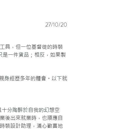
27/10/20
工具，但一位基督徒的時裝
只是一件貨品；相反，如果製
亦親身經歷多年的體會。以下就
並且十分陶醉於自我的幻想空
業後出來就業時，也順應自
時裝設計助理，滿心歡喜地