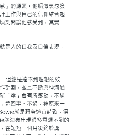
感」的源頭。他腦海裏忽發
計工作與自己的信仰結合起
頃刻間讓他感受到，其實
就是人的自我及自信表現，
內，但總是達不到理想的效
作計劃，並且不斷與神溝通
望「靈」會有所感動，不過
」這回事。不過，神原來一
Bowie就是藉著這首詩歌，得
ie腦海裏出現很多意想不到的
，在短短一個月後終於誕