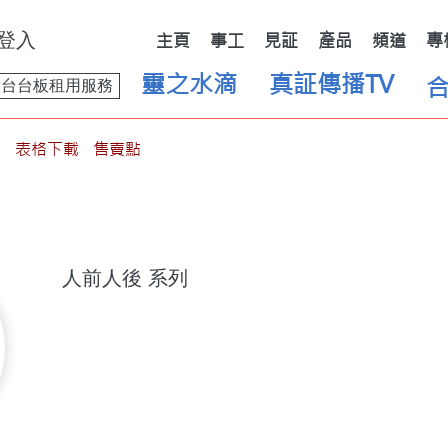
登入
主頁
事工
見証
產品
頻道
專
靈之水滴
真証傳播TV
舞台台板租用服務
表格下載
售賣點
人前人後
系列