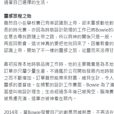
過著自己選擇的生活。
靈感旅程之始
雖然自小在學校裏已有幸認識到上帝，卻未嘗感動他對
長的時光裏，亦因為時裝設計助理的工作已將Bowie
在意去尋找跟隨上帝之路，所以與神的關係只是一般。直到 
再返回教會，這次神真的要把他找回來了。因着教會的帶
認識上帝，開始了不一樣的靈感之旅，從靈而來活得甘
最初投身本地時裝品牌工作時，他的主要職責是為本地
訂單亦只屬少量生產，不過鑑於公司開始發展內地時裝生
之而不斷增加。訂單雖然能帶來財富，維持生計，令人
靈感的基督徒。在頻繁的設計工作裏面，Bowie 為
甚麼叫做設計理念；生命經過多年後已被掏空，腦海裏
被焦慮充滿，這事亦被神看在眼內。

2014年，當Bowie發覺自己的創意思維耗盡、不再