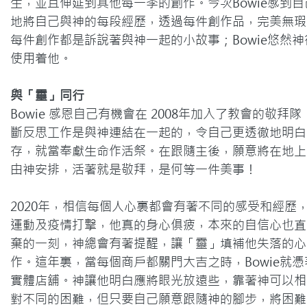
生，並且伸延到其他每一季的創作。今次Bowie感到
地將自己與神的每段經歷，透過每件創作品，完美無瑕
每件創作都是訴說著與神一起的小故事；Bowie悠然
使用着他。
與「靈」同行
Bowie 感恩自己有機會在 2008年加入了教會的敬
斷反思工作是與神連結在一起的，令自己更透徹地明白
存，就當奉獻生命作活祭。在跟隨主後，願意將在地上
由神安排，活著就是敬拜，是何等一件美事！

2020年，相信每個人心裏都會有著不同的感受和經歷，
運動及疫情打擊，他真的身心俱疲，本來的自信心也直
棄的一刻，神總會有著提醒，讓「靈」填補他失落的心
作。這年裏，當每個商戶都關門大吉之時，Bowie就
實體店舖。神讓他明白應將眼光放遠些，靠著神可以相
對不同的困難，但只要自己願意跟隨神的腳步，將困難