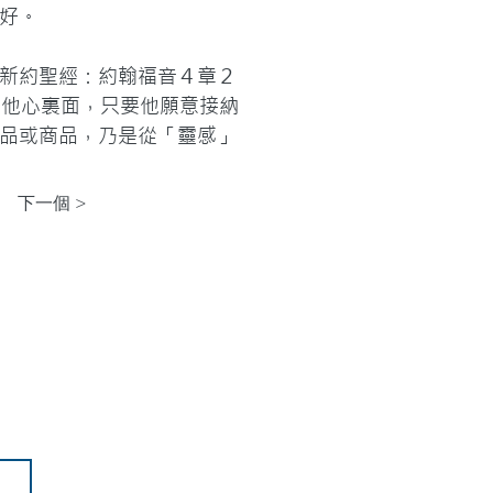
好。

新約聖經：約翰福音４章２
都在他心裏面，只要他願意接納
品或商品，乃是從「靈感」
下一個 >