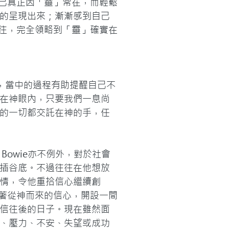
自己真正因「靈」常在，而輕鬆
的呈現出來；漸漸感到自己
神往，完全領略到「靈」確實在
拜隊，當中的過程有助提醒自己不
在神眼內，只要我們一息尚
的一切都交託在神的手，任
Bowie亦不例外，對於社會
插谷底。不過往往在他想放
情，令他重拾信心繼續創
憑著從神而來的信心，開設一間
信往後的日子。現在雖然面
、壓力、不安、失望或成功