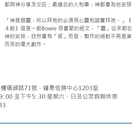
都與神分享及交託；最適合的人和事，神都會為他安排
「神是個靈，所以拜祂的必須用心靈和誠實拜祂。」《
４節》這是一節Bowie 很喜愛的經文，「靈」從來
神的安排，自然會有「感」而發，製作的絕對不再是貨
而來的偉大創作。
碼頭路71號，鍾意恆勝中心1203室
 00 至下午5: 30 星期六、日及公眾假期休息
33