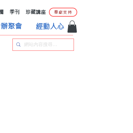
欄
季刊
珍藏講座
奉獻支持
合辦聚會
經動人心