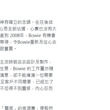
神有確立的念頭。在往後成
的心思全部佔據，心裏也沒有太
2008年，Bowie 有機會
領，令Bowie重新及從心去
甜豐富。

主流時裝店去設計及製作，
意，Bowie 的工作量亦隨
滿意，卻不能填滿一位需要
了滿足客戶不同需要，已經忘了
不但得不到靈感，內心反而
活在「靈感」的泉源裏，便毅然