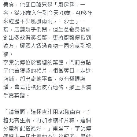
美食，他卻自謔只是「廚房佬」一
名。從28歲入行到今天70歲，40多年
來經歷不少風風雨雨，「沙士」一
疫，店舖幾乎倒閉，但生意翻身後研
創出多款得獎名菜，更將廚藝傳授到
遠方，讓眾人透過食物一同分享到祝
福。

李棠師傅位於觀塘的菜館，門前張貼
了他曾獲獎的相片，相當奪目。走進
店舖，卻出奇地平實，沒有耀眼裝
璜，舊式花格紙皮石地磚，牆上貼滿
手寫菜譜。

「請賞面，這杯杏汁用50粒南杏、１
粒北杏生磨，再加冰糖和片糖，這個
分量和配搭最好。」甫坐下，李師傅
便遞上一杯生磨的杏汁給記者，果然