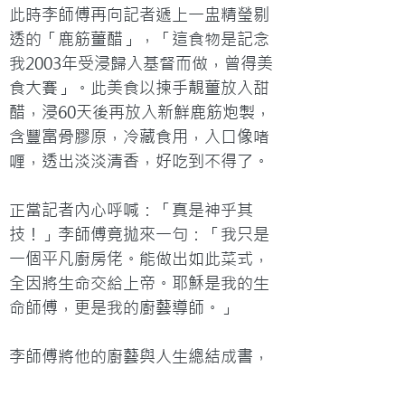
此時李師傅再向記者遞上一盅精瑩剔
透的「鹿筋薑醋」，「這食物是記念
我2003年受浸歸入基督而做，曾得美
食大賽」。此美食以揀手靚薑放入甜
醋，浸60天後再放入新鮮鹿筋炮製，
含豐富骨膠原，冷藏食用，入口像啫
喱，透出淡淡清香，好吃到不得了。

正當記者內心呼喊：「真是神乎其
技！」李師傅竟拋來一句：「我只是
一個平凡廚房佬。能做出如此菜式，
全因將生命交給上帝。耶穌是我的生
命師傅，更是我的廚藝導師。」

李師傅將他的廚藝與人生總結成書，
快將推出，書中記載了他鑽研每一道