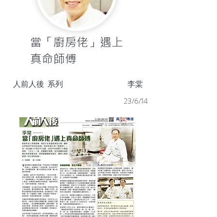
當「廚房佬」遇上
真命師傅
人前人後
系列
李棠
23/6/14