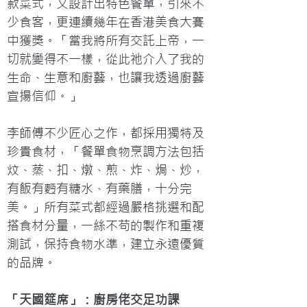
款菜式，又設計出特色餐單，引來不
少食客，更連續幾年在香港美食大賽
中獲獎。「當我將所有交託上帝，一
切就變得不一樣，從此祂介入了我的
生命、生意和廚藝，也讓我透過廚藝
宣揚信仰。」

李師傅不少匠心之作，都採用獨特及
珍貴食材，「餐單食物烹調方法包括
炆、蒸、扣、燉、煎、炸、焗、炒，
有飯有麪有糖水、有藥膳，十分完
美。」所有菜式都經過嚴格挑選和配
搭食材分量，一絲不苟的製作和重複
測試，保持食物水準，建立永遠優質
的品牌。
「天國筵席」：廚房佬交足功課