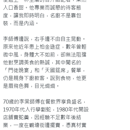
入口香甜。他專業而誠懇的待客態
度，讓我即時明白，名廚不是靠包
裝，而是內涵。

李師傅邊說，右手邊不由自主晃動。
原來他近年患上柏金遜症，數年曾輕
微中風，身體大不如前，卻無法阻擋
他對烹調美食的熱誠，其中聞名的
「門徒晚宴」和「天國筵席」餐單，
仍是親身下廚款客。說到食物，他更
是眉飛色舞，目光烱烱。

70歲的李棠師傅在餐飲界享負盛名，
1970年代入行學劏蛇，1980年代開設
店舖賣蛇羮，因經驗不足數年後結
業，一度在觀塘街邊擺賣，憑真材實