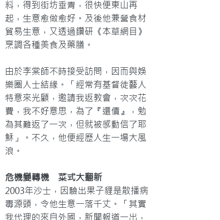
料，得到街坊垂青，很快便東山再
起，生意愈做愈好。及後他兼營食材
貿易生意，又透過鑽研《本草網目》
烹調各種美食及藥膳。

由於李棠師不時接受訪問，因而與娛
樂圈人士結緣。「經常有基督徒藝人
特意來光顧，邀請我返教會，次次花
費，我不好意思，為了『還債』，勉
為其難返了一次，但就被感動信了耶
穌」。不久，他便經歷人生一場大風
浪。
危機變轉機　菜式大翻新
2003年沙士，因驗出果子貍是散播病
毒源頭，令他生意一落千丈。「其實
我代理的來自外國，新聞報道一出，