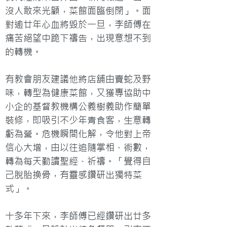
沒人敢來光顧，菜館面臨倒閉」。面
對逾廿年心血將毁於一旦，李師傅在
痛苦絕望中跪下禱告，出現意想不到
的轉機。

有教會朋友建議他將店舖由賣蛇及野
味，轉型為健康菜館，又獲專協助中
小企的基督教機構公義樹義助作簡單
裝修，即吸引不少年青食客，生意轉
虧為營。危機瞬間化解，令他對上帝
信心大增，由以往追隨掌相、術數，
轉為每天勤讀聖經、祈禱。「覺得自
己脫胎換骨，有靈感鑽研出獨特菜
式」。

十多年下來，李師傅已經鑽研出廿多