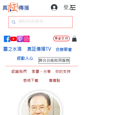
登入
奉獻支持
靈之水滴
真証傳播TV
合辦聚會
經動人心
舞台台板租用服務
認識我們
家書。分享
你的支持
表格下載
售賣點