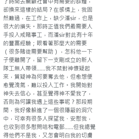
了時間去關顧社會中有需要的群體，
卻換來這樣的結局？在感情上，我固
然難過，在工作上，缺少潘sir，也是
很大的損失。那時正值我們最需要人
手投入戒賭事工，而潘sir對此有十年
的豐富經驗；眼看著那麼大的需要
（很多賭徒需要幫助），怎料他一下
子便離開了，留下一支剛成立的新人
隊工無人帶領……我不禁對神懷疑起
來，質疑神為何要奪去他，但愈想便
愈覺洩氣，難以投入工作。我開始對
神失去信心，甚至覺得神不愛我了，
否則為何讓我遇上這些事呢？那段期
間，我好像躲進了一個很隱蔽的洞穴
中，可幸有很多人探望我、安慰我，
也收到很多慰問咭和電郵……但我總覺
得他們不是我，又怎會明白我的切膚