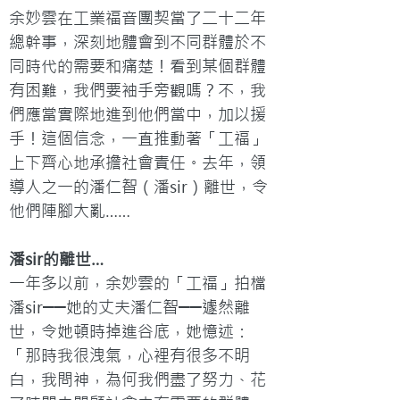
余妙雲在工業福音團契當了二十二年
總幹事，深刻地體會到不同群體於不
同時代的需要和痛楚！看到某個群體
有困難，我們要袖手旁觀嗎？不，我
們應當實際地進到他們當中，加以援
手！這個信念，一直推動著「工福」
上下齊心地承擔社會責任。去年，領
導人之一的潘仁智（潘sir）離世，令
他們陣腳大亂……
潘sir的離世…
一年多以前，余妙雲的「工福」拍檔
潘sir──她的丈夫潘仁智──遽然離
世，令她頓時掉進谷底，她憶述：
「那時我很洩氣，心裡有很多不明
白，我問神，為何我們盡了努力、花