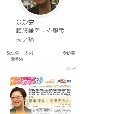
余妙雲──
順服謙卑，克服喪
夫之痛
愛生命・
系列
余妙雲
愛香港
29/6/11