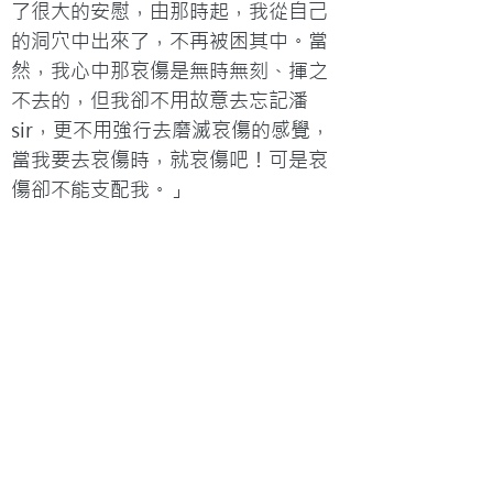
了很大的安慰，由那時起，我從自己
的洞穴中出來了，不再被困其中。當
然，我心中那哀傷是無時無刻、揮之
不去的，但我卻不用故意去忘記潘
sir，更不用強行去磨滅哀傷的感覺，
當我要去哀傷時，就哀傷吧！可是哀
傷卻不能支配我。」
祂的意念高過我們的意念
「有時候我會想，經歷過這許多困
難，也許會令我更懂得去表達、去關
懷那些仍在困難之中的當事人或家
庭，給他們更大的安慰……由於喜歡寫
東西，所以我有時會把想到的寫下
來，然後在禱告中交託給神；這讓我
感到非常的釋放和舒暢！每當困難來
了，我便會習慣成自然地來到床邊，