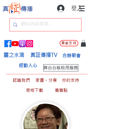
登入
奉獻支持
靈之水滴
真証傳播TV
合辦聚會
經動人心
舞台台板租用服務
認識我們
家書。分享
你的支持
表格下載
售賣點