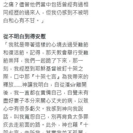
之痛？儘管他們當中包括曾經有過相
同經歷的過來人，但我仍感到不被明
白和心有不甘。」
從不明白到得安慰
「我就是帶著這樣的心境去過受難節
和復活節。記得，那天教會舉行受難
節崇拜，我們一起跪了下來，那一
刻，我經歷到耶穌基督被釘十架之
際，口中那『十架七言』為我帶來的
釋放……神讓我明白，自從潘sir離開
後，我一直都在責備自己，自覺未有
盡好妻子本分來關心丈夫的病，以致
心中有很多虧欠。我感到神向我說
話，叫我寬恕自己，別再背負太多罪
疚去走前面的路。此外，神也藉『十
架七言』告訴我，其實我並不孤單，