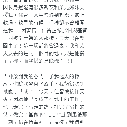
因我身邊還有很多親友和弟兄姊妹支
援我。儘管，人生會遇到難處，遇上
乾渴、乾旱的時候，但神卻不曾離開
過我……因著信，仁智正像那個與基督
一同被釘十架的人那樣，今天已在樂
園中了！這一切都將會過去，我和丈
夫要去的是同一個目的地，只是他搭
了早機，而我搭的是晚機而已！」

「神啟開我的心門，予我極大的釋
放，也讓我學會了放手。我彷彿聽到
祂說：『成了，今天，仁智被接往天
家，因為他已完成了在地上的工作；
他已走完了當走的路，打完了當打的
仗，做完了當做的事……他走到最後那
一刻，仍在侍奉神！』這樣，我得到