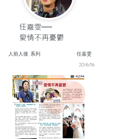
任嘉雯──
愛情不再憂鬱
人前人後
系列
任嘉雯
20/6/16