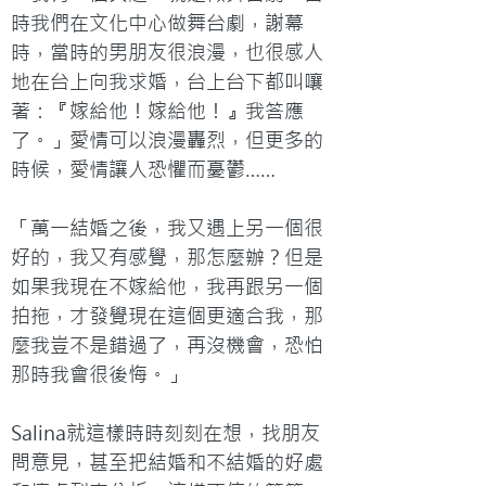
時我們在文化中心做舞台劇，謝幕
時，當時的男朋友很浪漫，也很感人
地在台上向我求婚，台上台下都叫嚷
著：『嫁給他！嫁給他！』我答應
了。」愛情可以浪漫轟烈，但更多的
時候，愛情讓人恐懼而憂鬱……

「萬一結婚之後，我又遇上另一個很
好的，我又有感覺，那怎麼辦？但是
如果我現在不嫁給他，我再跟另一個
拍拖，才發覺現在這個更適合我，那
麼我豈不是錯過了，再沒機會，恐怕
那時我會很後悔。」

Salina就這樣時時刻刻在想，找朋友
問意見，甚至把結婚和不結婚的好處