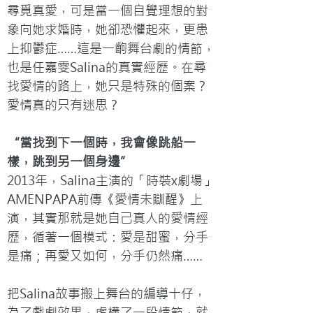
尋覓真愛，可是當一個自覺理想的對
象向她求婚時，她卻恐懼起來，更患
上抑鬱症……這是一齣舞台劇的情節，
也是任嘉雯Salina的真實經歷。在尋
找愛情的路上，她只是特殊的個案？
愛情真的只有迷思？
“當找到下一個時，我會像跳船一
樣，跳到另一個身邊”
2013年，Salina主演的「時裝x劇場」
AMENPAPA前傳《愛情未瞓醒》上
演，其實那就是她自己真人的愛情經
歷，循著一個模式：愛是甜蜜，分手
是痛；再愛又如何，分手仍然痛……

把Salina故事搬上舞台的編導十仔，
為了戲劇效果，虛構了一段情節，就