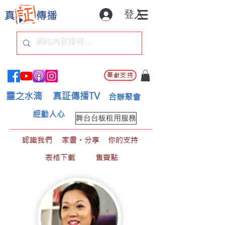
登入
奉獻支持
靈之水滴
真証傳播TV
合辦聚會
經動人心
舞台台板租用服務
認識我們
家書。分享
你的支持
表格下載
售賣點