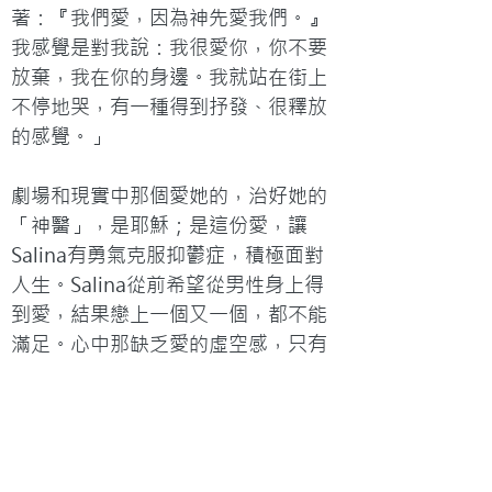
著：『我們愛，因為神先愛我們。』
我感覺是對我說：我很愛你，你不要
放棄，我在你的身邊。我就站在街上
不停地哭，有一種得到抒發、很釋放
的感覺。」

劇場和現實中那個愛她的，治好她的
「神醫」，是耶穌；是這份愛，讓
Salina有勇氣克服抑鬱症，積極面對
人生。Salina從前希望從男性身上得
到愛，結果戀上一個又一個，都不能
滿足。心中那缺乏愛的虛空感，只有
一份永恆不變的愛才可以填補。
“婚姻是你學習怎樣滿足對方，去認
識對方的「愛的語言」”