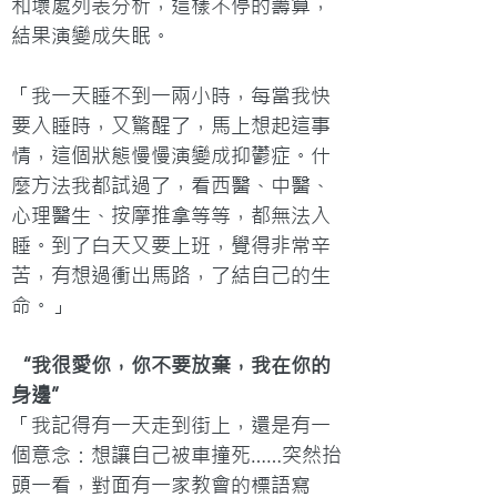
和壞處列表分析，這樣不停的籌算，
結果演變成失眠。

「我一天睡不到一兩小時，每當我快
要入睡時，又驚醒了，馬上想起這事
情，這個狀態慢慢演變成抑鬱症。什
麼方法我都試過了，看西醫、中醫、
心理醫生、按摩推拿等等，都無法入
睡。到了白天又要上班，覺得非常辛
苦，有想過衝出馬路，了結自己的生
命。」
“我很愛你，你不要放棄，我在你的
身邊”
「我記得有一天走到街上，還是有一
個意念：想讓自己被車撞死……突然抬
頭一看，對面有一家教會的標語寫