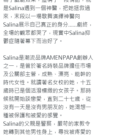
是Salina遇到一個神醫，把她拯救過
來，末段以一場歌舞演繹神醫向
Salina展示自己真正的身分……劇終，
全場的觀眾都哭了，現實中Salina抑
鬱症隨著幕下而治好了。

Salina是潮流品牌AMENPAPA創辦人
之一，是曾於著名時裝品牌擔任巿場
及公關部主管，成熟、漂亮、能幹的
時代女性。就讀著名女校的她，十五
歲時已是個活潑標緻的女孩子。那時
候就開始談戀愛，直到二十七歲，從
沒有一天是沒有男朋友的，她渴想一
種被保護和被愛的感覺。

Salina的父親是警察，嚴苛的家教令
她轉到其他男性身上，尋找被疼愛的