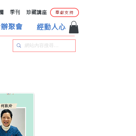
欄
季刊
珍藏講座
奉獻支持
合辦聚會
經動人心