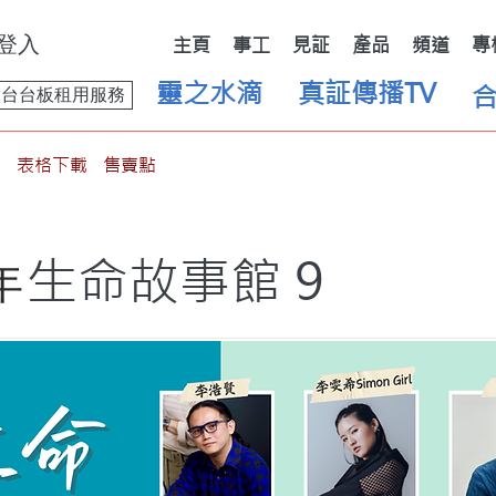
登入
主頁
事工
見証
產品
頻道
專
靈之水滴
真証傳播TV
舞台台板租用服務
表格下載
售賣點
生命故事館 9
年