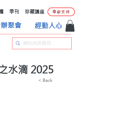
欄
季刊
珍藏講座
奉獻支持
合辦聚會
經動人心
水滴 2025
< Back