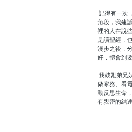
記得有一次
角段，我建
裡的人在說
是讀聖經，
漫步之後，
好，體會到
我鼓勵弟兄
做家務、看
動反思生命
有親密的結