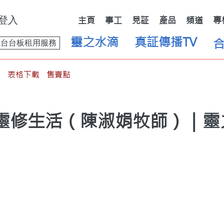
登入
主頁
事工
見証
產品
頻道
專
靈之水滴
真証傳播TV
舞台台板租用服務
表格下載
售賣點
｜靈修生活（陳淑娟牧師）｜靈之