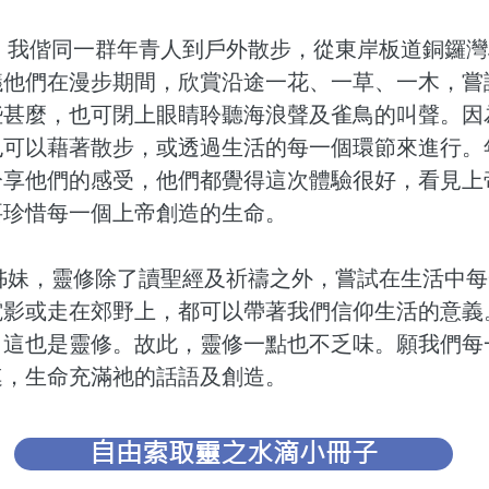
，我偕同一群年青人到戶外散步，從東岸板道銅鑼灣
議他們在漫步期間，欣賞沿途一花、一草、一木，嘗
些甚麼，也可閉上眼睛聆聽海浪聲及雀鳥的叫聲。因
也可以藉著散步，或透過生活的每一個環節來進行。
分享他們的感受，他們都覺得這次體驗很好，看見上
要珍惜每一個上帝創造的生命。
姊妹，靈修除了讀聖經及祈禱之外，嘗試在生活中每
電影或走在郊野上，都可以帶著我們信仰生活的意義
，這也是靈修。故此，靈修一點也不乏味。願我們每
連，生命充滿祂的話語及創造。
自由索取靈之水滴小冊子