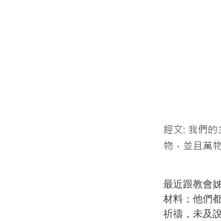
經文: 我們
物，並且萬物
最近跟教會
材料；他們
祈禱，未及