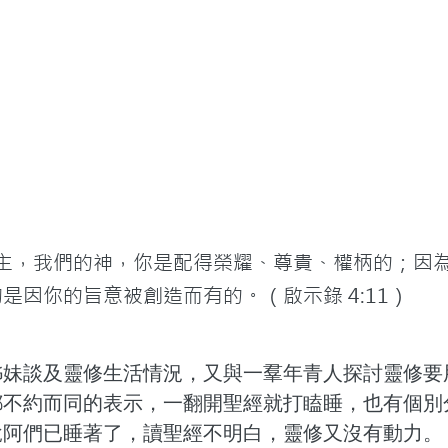
的主，我們的神，你是配得榮耀、尊貴、權柄的；因
是因你的旨意被創造而有的。（啟示錄 4:11）
姊妹談及靈修生活情況，又與一羣年青人探討靈修要
都不約而同的表示，一翻開聖經就打瞌睡，也有個別
說阿們已睡著了，讀聖經不明白，靈修又沒有動力。