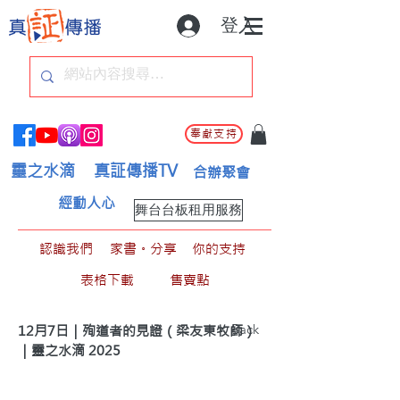
登入
奉獻支持
靈之水滴
真証傳播TV
合辦聚會
經動人心
舞台台板租用服務
認識我們
家書。分享
你的支持
表格下載
售賣點
< Back
12月7日｜殉道者的見證（梁友東牧師）
｜靈之水滴 2025