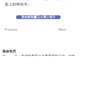
架上的神羔羊。
自由索取靈之水滴小冊子
Previous
Next
聯絡我們
地 址：香港新界葵芳貨櫃碼頭路71號，鍾意
恆勝中心1203室
辦公時間：星期一至五 早上9: 00 至下午5: 30 星
期六、日及公眾假期休息
電 話：(852)
2409-1233