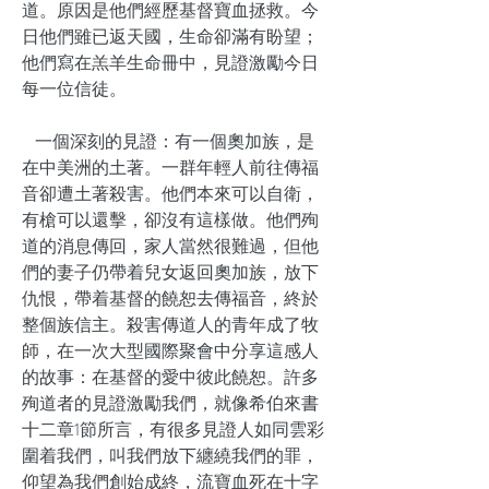
道。原因是他們經歷基督寶血拯救。今
日他們雖已返天國，生命卻滿有盼望；
他們寫在羔羊生命冊中，見證激勵今日
每一位信徒。
一個深刻的見證：有一個奧加族，是
在中美洲的土著。一群年輕人前往傳福
音卻遭土著殺害。他們本來可以自衛，
有槍可以還擊，卻沒有這樣做。他們殉
道的消息傳回，家人當然很難過，但他
們的妻子仍帶着兒女返回奧加族，放下
仇恨，帶着基督的饒恕去傳福音，終於
整個族信主。殺害傳道人的青年成了牧
師，在一次大型國際聚會中分享這感人
的故事：在基督的愛中彼此饒恕。許多
殉道者的見證激勵我們，就像希伯來書
十二章1節所言，有很多見證人如同雲彩
圍着我們，叫我們放下纏繞我們的罪，
仰望為我們創始成終，流寶血死在十字