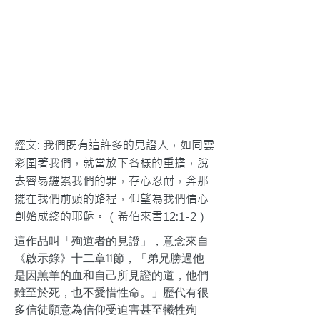
經文: 我們既有這許多的見證人，如同雲
彩圍著我們，就當放下各樣的重擔，脫
去容易纏累我們的罪，存心忍耐，奔那
擺在我們前頭的路程，仰望為我們信心
創始成終的耶穌。（希伯來書12:1-2）
這作品叫「殉道者的見證」，意念來自
《啟示錄》十二章11節，「弟兄勝過他
是因羔羊的血和自己所見證的道，他們
雖至於死，也不愛惜性命。」歷代有很
多信徒願意為信仰受迫害甚至犧牲殉