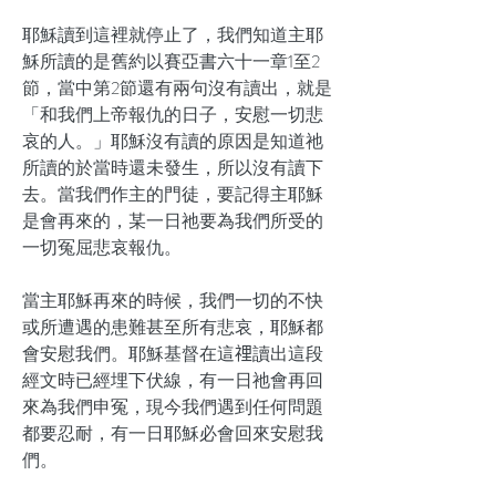
耶穌讀到這裡就停止了，我們知道主耶
穌所讀的是舊約以賽亞書六十一章1至2
節，當中第2節還有兩句沒有讀出，就是
「和我們上帝報仇的日子，安慰一切悲
哀的人。」耶穌沒有讀的原因是知道祂
所讀的於當時還未發生，所以沒有讀下
去。當我們作主的門徒，要記得主耶穌
是會再來的，某一日祂要為我們所受的
一切冤屈悲哀報仇。
當主耶穌再來的時候，我們一切的不快
或所遭遇的患難甚至所有悲哀，耶穌都
會安慰我們。耶穌基督在這𥚃讀出這段
經文時已經埋下伏線，有一日祂會再回
來為我們申冤，現今我們遇到任何問題
都要忍耐，有一日耶穌必會回來安慰我
們。