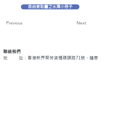
自由索取靈之水滴小冊子
Previous
Next
聯絡我們
地 址：香港新界葵芳貨櫃碼頭路71號，鍾意
恆勝中心1203室
辦公時間：星期一至五 早上9: 00 至下午5: 30 星
期六、日及公眾假期休息
電 話：(852)
2409-1233
提交