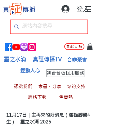
登入
奉獻支持
靈之水滴
真証傳播TV
合辦聚會
經動人心
舞台台板租用服務
認識我們
家書。分享
你的支持
表格下載
售賣點
< Back
11月17日｜主再來的好消息（潘雄威醫
生）｜靈之水滴 2025