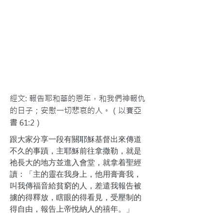
經文: 報告耶和華的恩年，和我們神報仇
的日子；安慰一切悲哀的人。（以賽亞
書 61:2）
跟大家分享一段有關耶穌基督出來傳道
不久的事蹟，主耶穌前往拿撒勒，就是
祂長大的地方並進入會堂，就拿着聖經
讀：「主的靈在我身上，他用膏膏我，
叫我傳福音給貧窮的人，差遣我報告被
擄的得釋放，瞎眼的得看見，受壓制的
得自由，報告上帝悅納人的禧年。」