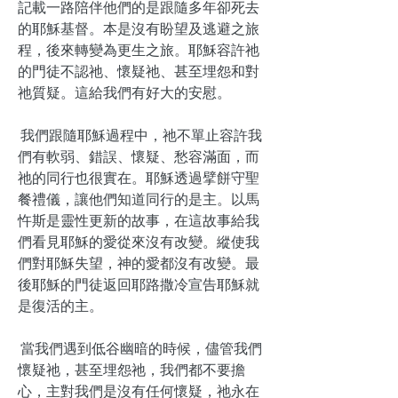
記載一路陪伴他們的是跟隨多年卻死去
的耶穌基督。本是沒有盼望及逃避之旅
程，後來轉變為更生之旅。耶穌容許祂
的門徒不認祂、懷疑祂、甚至埋怨和對
祂質疑。這給我們有好大的安慰。
我們跟隨耶穌過程中，祂不單止容許我
們有軟弱、錯誤、懷疑、愁容滿面，而
祂的同行也很實在。耶穌透過擘餅守聖
餐禮儀，讓他們知道同行的是主。以馬
忤斯是靈性更新的故事，在這故事給我
們看見耶穌的愛從來沒有改變。縱使我
們對耶穌失望，神的愛都沒有改變。最
後耶穌的門徒返回耶路撒冷宣告耶穌就
是復活的主。
當我們遇到低谷幽暗的時候，儘管我們
懷疑祂，甚至埋怨祂，我們都不要擔
心，主對我們是沒有任何懷疑，祂永在