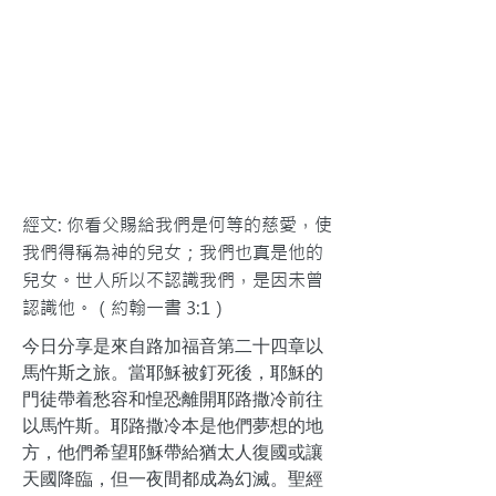
經文: 你看父賜給我們是何等的慈愛，使
我們得稱為神的兒女；我們也真是他的
兒女。世人所以不認識我們，是因未曾
認識他。（約翰一書 3:1）
今日分享是來自路加福音第二十四章以
馬忤斯之旅。當耶穌被釘死後，耶穌的
門徒帶着愁容和惶恐離開耶路撒冷前往
以馬忤斯。耶路撒冷本是他們夢想的地
方，他們希望耶穌帶給猶太人復國或讓
天國降臨，但一夜間都成為幻滅。聖經