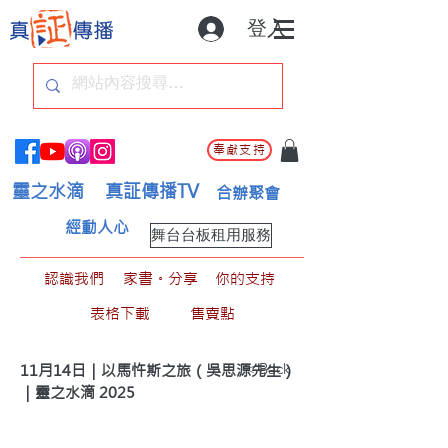
登入
奉獻支持
靈之水滴
真証傳播TV
合辦聚會
經動人心
舞台台板租用服務
認識我們
家書。分享
你的支持
表格下載
售賣點
< Back
11月14日｜以馬忤斯之旅（吳思源先生）
｜靈之水滴 2025