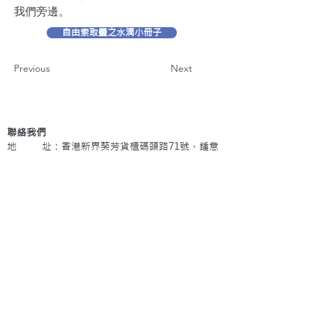
我們旁邊。
自由索取靈之水滴小冊子
Previous
Next
聯絡我們
地 址：香港新界葵芳貨櫃碼頭路71號，鍾意
恆勝中心1203室
辦公時間：星期一至五 早上9: 00 至下午5: 30 星
期六、日及公眾假期休息
電 話：(852)
2409-1233