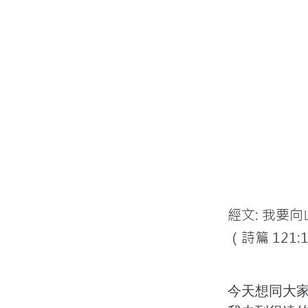
經文: 我要
（詩篇 121:
今天想同大