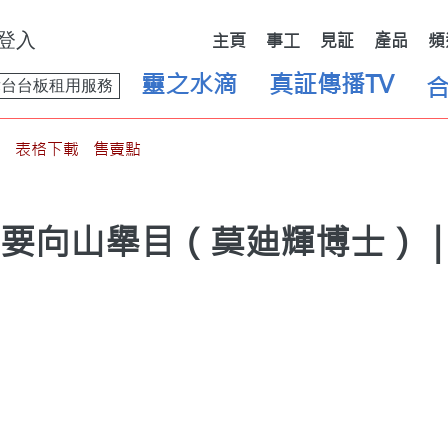
登入
主頁
事工
見証
產品
頻
靈之水滴
真証傳播TV
舞台台板租用服務
表格下載
售賣點
我要向山舉目（莫廸輝博士）