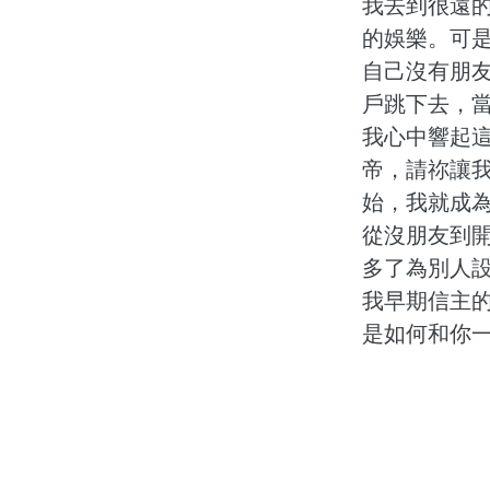
我去到很遠
的娛樂。可
自己沒有朋
戶跳下去，
我心中響起
帝，請祢讓
始，我就成
從沒朋友到
多了為別人
我早期信主
是如何和你