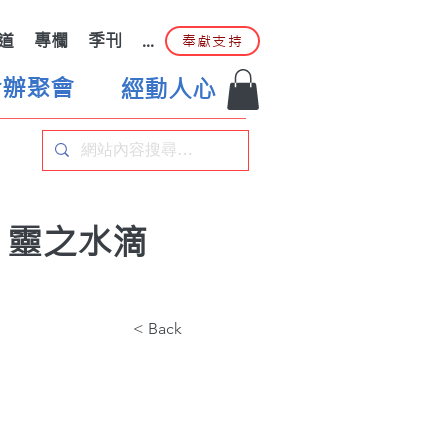
道
專欄
季刊
...
奉獻支持
合辦聚會
經動人心
｜靈之水滴
< Back