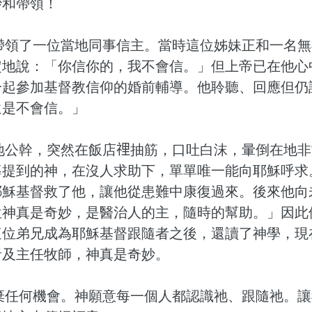
妙和帶領！
帶領了一位當地同事信主。當時這位姊妹正和一名無
定地說：「你信你的，我不會信。」但上帝已在他心
一起參加基督教信仰的婚前輔導。他聆聽、回應但仍
還是不會信。」
地公幹，突然在飯店𥚃抽筋，口吐白沫，暈倒在地
導提到的神，在沒人求助下，單單唯一能向耶穌呼求
耶穌基督救了他，讓他從患難中康復過來。後來他向
位神真是奇妙，是醫治人的主，隨時的幫助。」因此
這位弟兄成為耶穌基督跟隨者之後，還讀了神學，現
者及主任牧師，神真是奇妙。
棄任何機會。神願意每一個人都認識祂、跟隨祂。讓