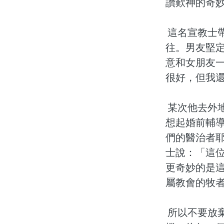
讚歎神的奇
這名宣教士
往。男友堅
意和女朋友
很好，但我
某次他去外
想起婚前輔
們的醫治者
士說：「這
更奇妙的是
屬教會的牧
所以不要放