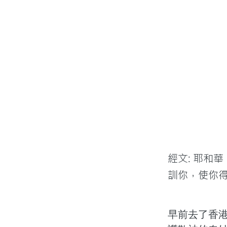
經文: 耶和
訓你，使你得
早前去了香