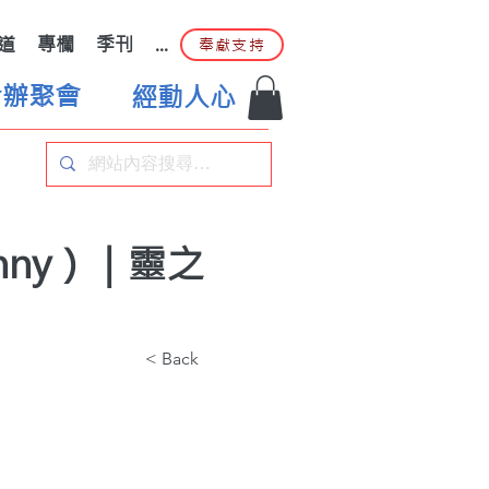
道
專欄
季刊
...
奉獻支持
合辦聚會
經動人心
nny）｜靈之
< Back