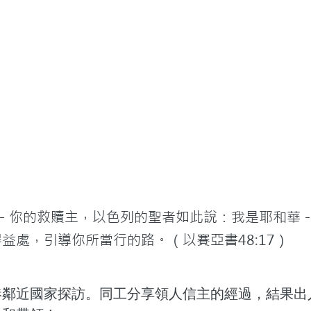
華－你的救贖主，以色列的聖者如此說：我是耶和華
益處，引導你所當行的路。（以賽亞書48:17）
港鄰近國家探訪。同工分享領人信主的經過，結果出