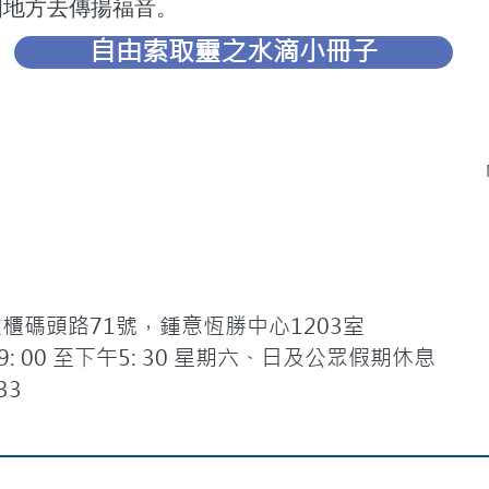
個地方去傳揚福音。
自由索取靈之水滴小冊子
碼頭路71號，鍾意恆勝中心1203室
 00 至下午5: 30 星期六、日及公眾假期休息
33