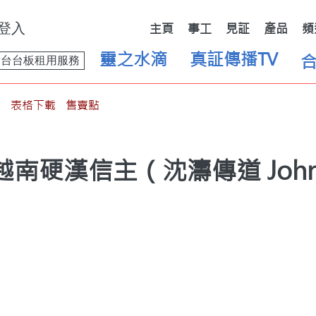
登入
主頁
事工
見証
產品
頻
靈之水滴
真証傳播TV
舞台台板租用服務
表格下載
售賣點
｜越南硬漢信主（沈濤傳道 Joh