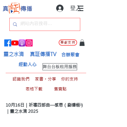
登入
奉獻支持
靈之水滴
真証傳播TV
合辦聚會
經動人心
舞台台板租用服務
認識我們
家書。分享
你的支持
表格下載
售賣點
< Back
10月16日｜祈禱四部曲—感恩（劉偉恒）
｜靈之水滴 2025