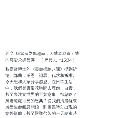
經文: 應當稱謝耶和華；因他本為善，他
的慈愛永遠長存！ （歷代志上16:34）
黎嘉賢博士的《靈命操練八課》提到祈
禱四部曲：感恩、認罪、代求和祈求。
今天想和大家分享感恩。在日常生活
中，我們是否常花時間去埋怨、自責，
甚至專注於世界的不如意事，卻忽略了
身邊隨處可見的恩典？從我們清晨醒來
感受生命氣息開始，到困難時刻出現的
意外幫助，甚至艱難勞苦的一天結束時