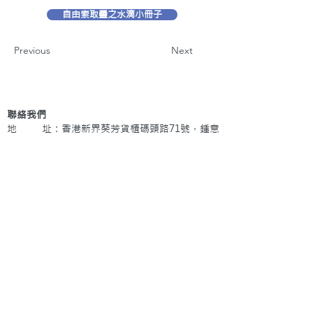
自由索取靈之水滴小冊子
Previous
Next
聯絡我們
地 址：香港新界葵芳貨櫃碼頭路71號，鍾意
恆勝中心1203室
辦公時間：星期一至五 早上9: 00 至下午5: 30 星
期六、日及公眾假期休息
電 話：(852)
2409-1233
提交