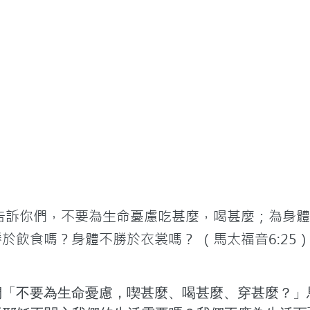
我告訴你們，不要為生命憂慮吃甚麼，喝甚麼；為身
於飲食嗎？身體不勝於衣裳嗎？ （馬太福音6:25
們「不要為生命憂慮，喫甚麼、喝甚麼、穿甚麼？」