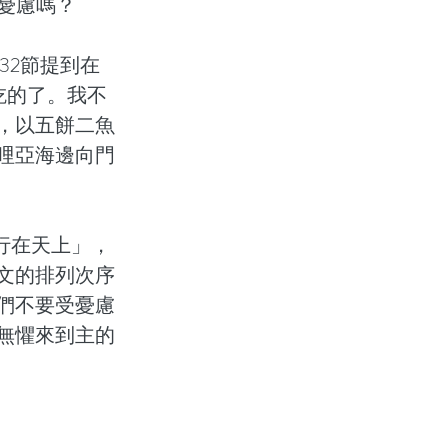
憂慮嗎？
32節提到在
吃的了。我不
，以五餅二魚
哩亞海邊向門
行在天上」，
文的排列次序
們不要受憂慮
無懼來到主的