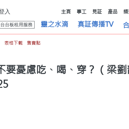
登入
主頁
事工
見証
產品
頻
靈之水滴
真証傳播TV
舞台台板租用服務
表格下載
售賣點
｜不要憂慮吃、喝、穿？（梁
25