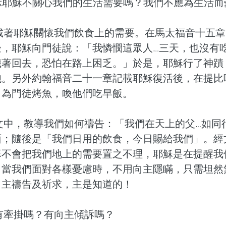
示耶穌不關心我們的生活需要嗎？我們不應為生活而
載著耶穌關懷我們飲食上的需要。在馬太福音十五章
邊，耶穌向門徒說：「我憐憫這眾人…三天，也沒有
餓著回去，恐怕在路上困乏。」於是，耶穌行了神蹟
飽。另外約翰福音二十一章記載耶穌復活後，在提比
自為門徒烤魚，喚他們吃早飯。
文中，教導我們如何禱告：「我們在天上的父…如同
面；隨後是「我們日用的飲食，今日賜給我們」。經
穌不會把我們地上的需要置之不理，耶穌是在提醒我
。當我們面對各樣憂慮時，不用向主隱瞞，只需坦然
向主禱告及祈求，主是知道的！
有牽掛嗎？有向主傾訴嗎？