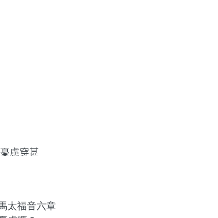
體憂慮穿甚
）
馬太福音六章