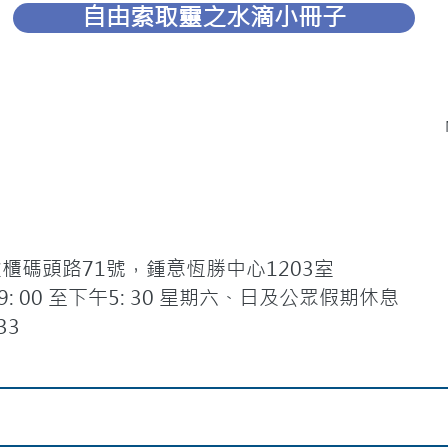
自由索取靈之水滴小冊子
碼頭路71號，鍾意恆勝中心1203室
 00 至下午5: 30 星期六、日及公眾假期休息
33