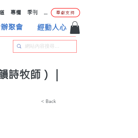
道
專欄
季刊
...
奉獻支持
合辦聚會
經動人心
劉韻詩牧師）｜
< Back