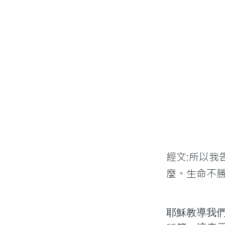
經文:所以
麼。生命不勝
耶穌教導我