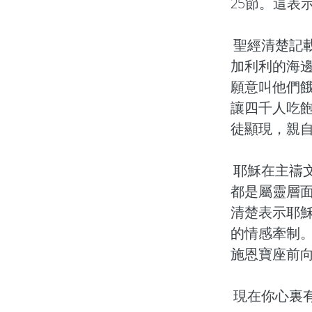
25節。這表
聖經清楚記
加利利的海
願意叫他們
讓四千人吃
徒顯現，親
耶穌在主禱
都是屬靈層
清楚表示耶
的情感牽制
施恩寶座前
現在你心裏