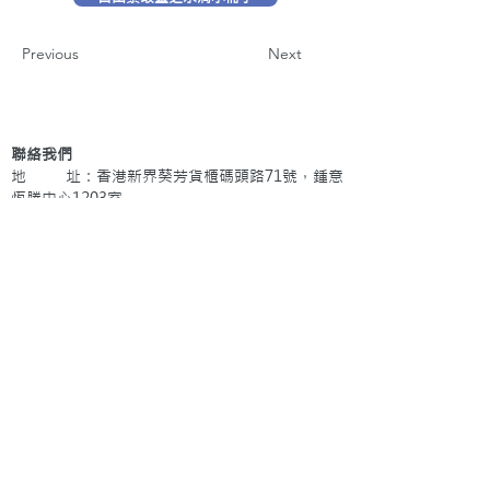
Previous
Next
聯絡我們
地 址：香港新界葵芳貨櫃碼頭路71號，鍾意
恆勝中心1203室
辦公時間：星期一至五 早上9: 00 至下午5: 30 星
期六、日及公眾假期休息
電 話：(852)
2409-1233
提交