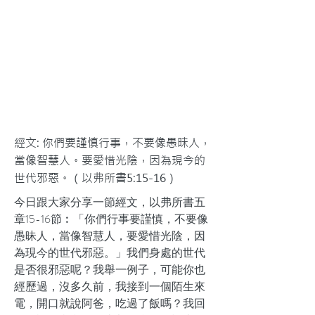
經文: 你們要謹慎行事，不要像愚昧人，
當像智慧人。要愛惜光陰，因為現今的
世代邪惡。（以弗所書5:15-16）
今日跟大家分享一節經文，以弗所書五
章15-16節︰「你們行事要謹慎，不要像
愚昧人，當像智慧人，要愛惜光陰，因
為現今的世代邪惡。」我們身處的世代
是否很邪惡呢？我舉一例子，可能你也
經歷過，沒多久前，我接到一個陌生來
電，開口就說阿爸，吃過了飯嗎？我回