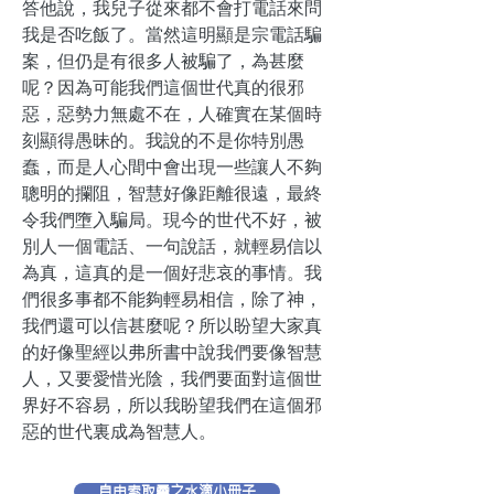
答他說，我兒子從來都不會打電話來問
我是否吃飯了。當然這明顯是宗電話騙
案，但仍是有很多人被騙了，為甚麼
呢？因為可能我們這個世代真的很邪
惡，惡勢力無處不在，人確實在某個時
刻顯得愚昧的。我說的不是你特別愚
蠢，而是人心間中會出現一些讓人不夠
聰明的攔阻，智慧好像距離很遠，最終
令我們墮入騙局。現今的世代不好，被
別人一個電話、一句說話，就輕易信以
為真，這真的是一個好悲哀的事情。我
們很多事都不能夠輕易相信，除了神，
我們還可以信甚麼呢？所以盼望大家真
的好像聖經以弗所書中說我們要像智慧
人，又要愛惜光陰，我們要面對這個世
界好不容易，所以我盼望我們在這個邪
惡的世代裏成為智慧人。
自由索取靈之水滴小冊子