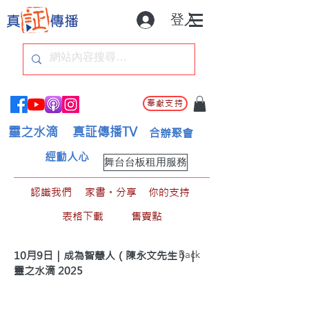
登入
奉獻支持
靈之水滴
真証傳播TV
合辦聚會
經動人心
舞台台板租用服務
認識我們
家書。分享
你的支持
表格下載
售賣點
< Back
10月9日｜成為智慧人（陳永文先生）｜
靈之水滴 2025