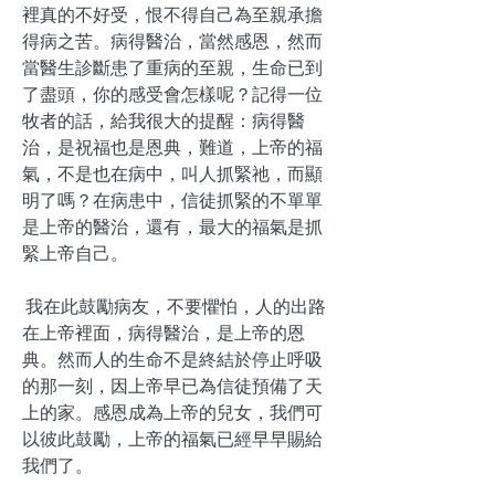
裡真的不好受，恨不得自己為至親承擔
得病之苦。病得醫治，當然感恩，然而
當醫生診斷患了重病的至親，生命已到
了盡頭，你的感受會怎樣呢？記得一位
牧者的話，給我很大的提醒：病得醫
治，是祝福也是恩典，難道，上帝的福
氣，不是也在病中，叫人抓緊祂，而顯
明了嗎？在病患中，信徒抓緊的不單單
是上帝的醫治，還有，最大的福氣是抓
緊上帝自己。
我在此鼓勵病友，不要懼怕，人的出路
在上帝裡面，病得醫治，是上帝的恩
典。然而人的生命不是終結於停止呼吸
的那一刻，因上帝早已為信徒預備了天
上的家。感恩成為上帝的兒女，我們可
以彼此鼓勵，上帝的福氣已經早早賜給
我們了。