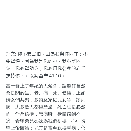
經文: 你不要害怕，因為我與你同在；不
要驚惶，因為我是你的神。我必堅固
你，我必幫助你；我必用我公義的右手
扶持你。（以賽亞書 41:10）
當一群上了年紀的人聚會，話題好自然
會是關於生、老、病、死、健康，正如
婦女們共聚，多談及家庭兒女等。談到
病，大多數人都經歷過，死亡也是必然
的；作為信徒，患病時，身體感到不
適，希望弟兄姊妹為我們祈禱，心中盼
望上帝醫治；尤其是當至親得重病，心