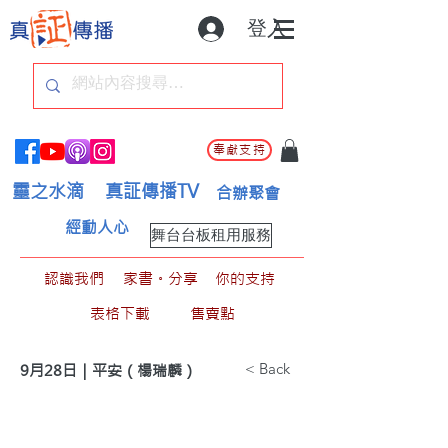
登入
奉獻支持
靈之水滴
真証傳播TV
合辦聚會
經動人心
舞台台板租用服務
認識我們
家書。分享
你的支持
表格下載
售賣點
< Back
9月28日｜平安（楊瑞麟）