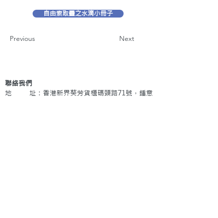
自由索取靈之水滴小冊子
Previous
Next
聯絡我們
地 址：香港新界葵芳貨櫃碼頭路71號，鍾意
恆勝中心1203室
辦公時間：星期一至五 早上9: 00 至下午5: 30 星
期六、日及公眾假期休息
電 話：(852)
2409-1233