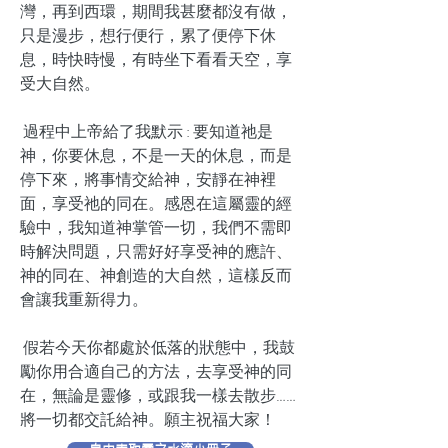
灣，再到西環，期間我甚麼都沒有做，
只是漫步，想行便行，累了便停下休
息，時快時慢，有時坐下看看天空，享
受大自然。
過程中上帝給了我默示 : 要知道祂是
神，你要休息，不是一天的休息，而是
停下來，將事情交給神，安靜在神裡
面，享受祂的同在。感恩在這屬靈的經
驗中，我知道神掌管一切，我們不需即
時解決問題，只需好好享受神的應許、
神的同在、神創造的大自然，這樣反而
會讓我重新得力。
假若今天你都處於低落的狀態中，我鼓
勵你用合適自己的方法，去享受神的同
在，無論是靈修，或跟我一樣去散步……
將一切都交託給神。願主祝福大家！