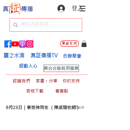
登入
奉獻支持
靈之水滴
真証傳播TV
合辦聚會
經動人心
舞台台板租用服務
認識我們
家書。分享
你的支持
表格下載
售賣點
< Back
9月23日｜享受神同在 （陳淑娟牧師）