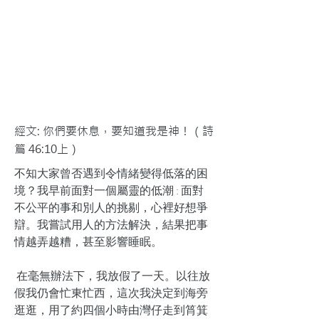
經文: 你們要休息，要知道我是神！（詩
篇 46:10上）
不知大家曾否遇到令情緒變得低落的困
境？我早前面對一個屬靈的低潮 : 面對
不公平的事和別人的挑剔，心裡好想爭
辯。我嘗試用人的方法解決，結果把事
情越弄越糟，甚至影響睡眠。
在毫無辦法下，我放假了一天。以往放
假我仍會忙東忙西，這次我決定到海旁
逛逛，用了約四個小時由灣仔走到筲箕