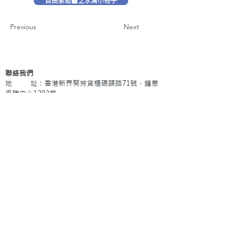
自由索取靈之水滴小冊子
Previous
Next
聯絡我們
地 址：香港新界葵芳貨櫃碼頭路71號，鍾意
恆勝中心1203室
辦公時間：星期一至五 早上9: 00 至下午5: 30 星
期六、日及公眾假期休息
電 話：(852)
2409-1233
提交