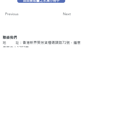
自由索取靈之水滴小冊子
Previous
Next
聯絡我們
地 址：香港新界葵芳貨櫃碼頭路71號，鍾意
恆勝中心1203室
辦公時間：星期一至五 早上9: 00 至下午5: 30 星
期六、日及公眾假期休息
電 話：(852)
2409-1233
提交