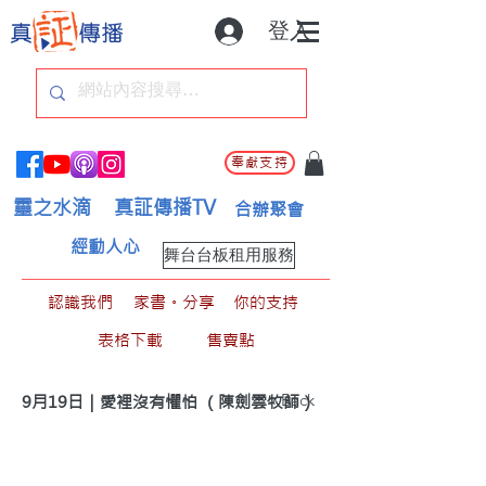
登入
奉獻支持
靈之水滴
真証傳播TV
合辦聚會
經動人心
舞台台板租用服務
認識我們
家書。分享
你的支持
表格下載
售賣點
< Back
9月19日｜愛裡沒有懼怕 （陳劍雲牧師）