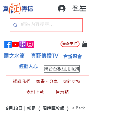
登入
奉獻支持
靈之水滴
真証傳播TV
合辦聚會
經動人心
舞台台板租用服務
認識我們
家書。分享
你的支持
表格下載
售賣點
< Back
9月13日｜知足 （ 周曉暉牧師 ）