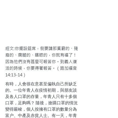
經文:你擺設筵席，倒要請那貧窮的、殘
廢的、瘸腿的、瞎眼的，你就有福了！
因為他們沒有甚麼可報答你。到義人復
活的時候，你要得著報答。（路加福音
14:13-14）
有時，人會很在意甚至偏執自己所缺乏
的。一位年青人在疫情初期，與朋友談
及各人口罩的存量，年青人只有十多個
口罩，足夠嗎？ 隨後，搶購口罩的情況
變得嚴峻，個人按擁有口罩的數量分為
富户、中產及赤貧人士。有一天，年青