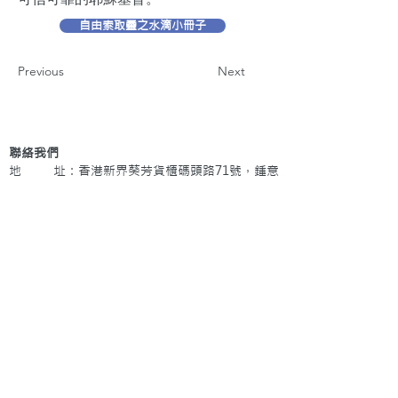
自由索取靈之水滴小冊子
Previous
Next
聯絡我們
地 址：香港新界葵芳貨櫃碼頭路71號，鍾意
恆勝中心1203室
辦公時間：星期一至五 早上9: 00 至下午5: 30 星
期六、日及公眾假期休息
電 話：(852)
2409-1233