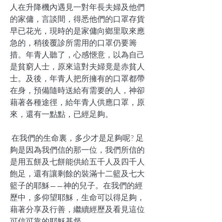
人在升降機內遇見一對年長夫婦及他們
的家傭，言談間，得悉他們的口罩存貨
早已花光，現時的是家傭向鄉里取來應
急的，稍後覆診所需用的口罩仍要籌
措。年青人聽了，心感愜意，以為自己
是貧窮人士，原來這對夫婦竟是赤貧人
士。及後，年青人把所擁有的口罩都帶
在身，預備隨時送給有需要的人，神卻
藉著各種途徑，給年青人供應口罩，原
來，還有一點點，已經足夠。
在我們的生命裏，多少才是足夠呢? 足
夠是因為我們信的那一位，我們所信的
是用五餅及七餅能供給五千人及四千人
飽足，還有讓剩餘的裝滿十二籃及七大
籃子的耶穌——神的兒子。在我們的經
歷中，多仰望耶穌，生命可以得足夠，
藉著分享及行善，繼續經歷及看見這位
可信可靠的耶穌基督。