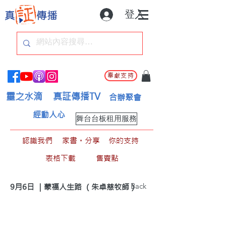
登入
奉獻支持
靈之水滴
真証傳播TV
合辦聚會
經動人心
舞台台板租用服務
認識我們
家書。分享
你的支持
表格下載
售賣點
< Back
9月6日 ｜蒙福人生路 （朱卓慈牧師）