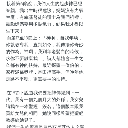
接着第6節說，我們人生的起步神已經
眷顧。我出生時很危險，媽媽沒有力氣
生產，有幸基督徒的護士為我們祈禱，
鼓勵媽媽要用多點氣力，結果我才得以
生下來！
而第17至18節上：「神啊，自我年幼，
你就教導我，直到如今，我傳揚你奇妙
的作為。神啊，我到年老髮白的時候，
求你不要離棄我！」詩人都體會一生之
久都有神的扶持。最近探望一位伯伯，
家裡滿佈奬牌，是田徑高手。但晚年他
走路不平穩，更需要神的扶持。
在18節下說道我們要把神傳揚到下一
代。我有一個九個月大的外孫，我女兒
請我在一本聖經上簽名，這個版本跟我
買給女兒的相同，她說同樣希望把聖經
教導給她兒子。
我們一生的倚靠是自己或是其他人？還