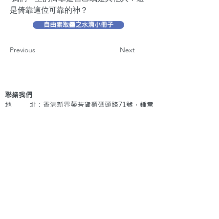
是倚靠這位可靠的神？
自由索取靈之水滴小冊子
Previous
Next
聯絡我們
地 址：香港新界葵芳貨櫃碼頭路71號，鍾意
恆勝中心1203室
辦公時間：星期一至五 早上9: 00 至下午5: 30 星
期六、日及公眾假期休息
電 話：(852)
2409-1233