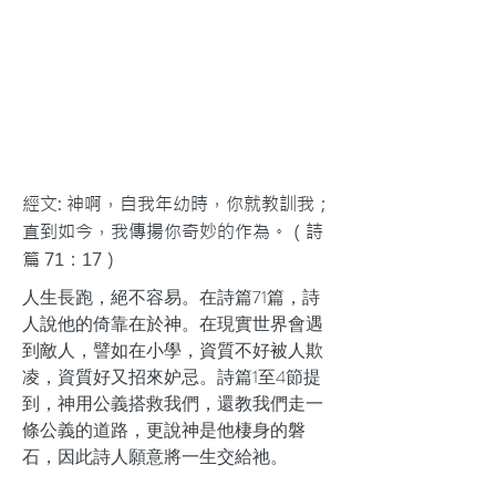
經文: 神啊，自我年幼時，你就教訓我；
直到如今，我傳揚你奇妙的作為。（詩
篇 71：17）
人生長跑，絕不容易。在詩篇71篇，詩
人說他的倚靠在於神。在現實世界會遇
到敵人，譬如在小學，資質不好被人欺
凌，資質好又招來妒忌。詩篇1至4節提
到，神用公義搭救我們，還教我們走一
條公義的道路，更說神是他棲身的磐
石，因此詩人願意將一生交給祂。