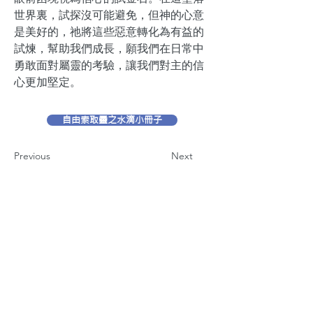
世界裏，試探沒可能避免，但神的心意
是美好的，祂將這些惡意轉化為有益的
試煉，幫助我們成長，願我們在日常中
勇敢面對屬靈的考驗，讓我們對主的信
心更加堅定。
自由索取靈之水滴小冊子
Previous
Next
聯絡我們
地 址：香港新界葵芳貨櫃碼頭路71號，鍾意
恆勝中心1203室
辦公時間：星期一至五 早上9: 00 至下午5: 30 星
期六、日及公眾假期休息
電 話：(852)
2409-1233