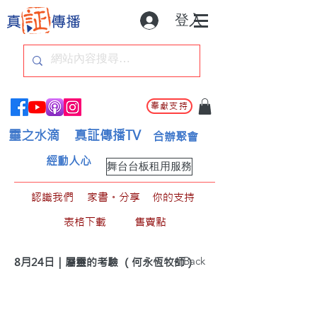
登入
奉獻支持
靈之水滴
真証傳播TV
合辦聚會
經動人心
舞台台板租用服務
認識我們
家書。分享
你的支持
表格下載
售賣點
< Back
8月24日｜屬靈的考驗 （何永恆牧師）