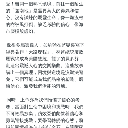
受！離開一個熟悉環境，前往一個陌生
的「迦南地」是需要莫大的勇氣和信
心。沒有試煉的屬靈生命，像一顆沒根
的樹被風打倒。缺乏考驗的信心，像海
市蜃樓般虛幻。
像很多屬靈偉人，如約翰在監獄裏寫下
經典著作「天路歷程」。林肯總統屢敗
屢戰終成為美國總統。聾了的貝多芬，
創造出震憾人心的交嚮樂曲。這些故事
講出一個真理，困境與逆境是沒辦法避
免，它們可能成為我們品格的塑造、磨
鍊信心、激發我們潛能的溶爐。
同時，上帝亦為我們預備了信心的考
卷，當面對生命中困境和挑戰時，我們
不可輕易放棄，仿效亞伯蘭懷着信心和
勇氣迎接挑戰，要學習轉變的心態，將
眼前困境視為信心的試金石。在這墮落