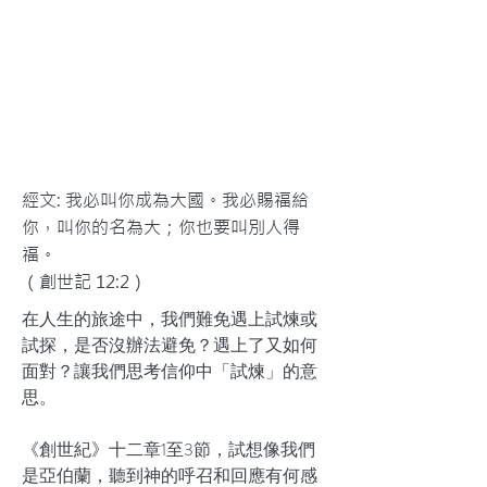
經文: 我必叫你成為大國。我必賜福給
你，叫你的名為大；你也要叫別人得
福。
（創世記 12:2）
在人生的旅途中，我們難免遇上試煉或
試探，是否沒辦法避免？遇上了又如何
面對？讓我們思考信仰中「試煉」的意
思。
《創世紀》十二章1至3節，試想像我們
是亞伯蘭，聽到神的呼召和回應有何感