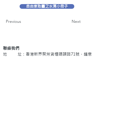
自由索取靈之水滴小冊子
Previous
Next
聯絡我們
地 址：香港新界葵芳貨櫃碼頭路71號，鍾意
恆勝中心1203室
辦公時間：星期一至五 早上9: 00 至下午5: 30 星
期六、日及公眾假期休息
電 話：(852)
2409-1233
提交