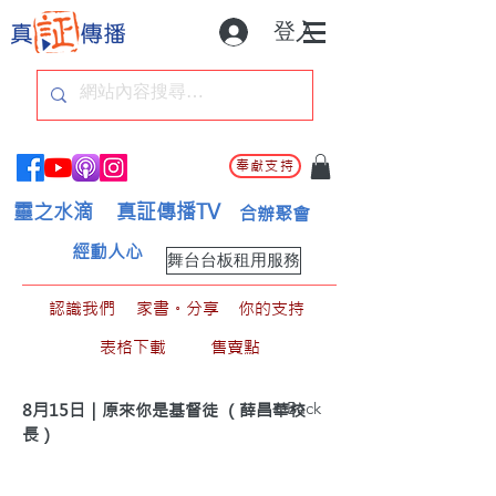
登入
奉獻支持
靈之水滴
真証傳播TV
合辦聚會
經動人心
舞台台板租用服務
認識我們
家書。分享
你的支持
表格下載
售賣點
< Back
8月15日｜原來你是基督徒 （薛昌華校
長）