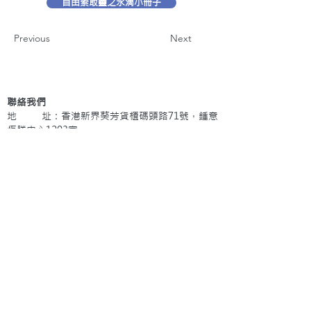
自由索取靈之水滴小冊子
Previous
Next
聯絡我們
地 址：香港新界葵芳貨櫃碼頭路71號，鍾意
恆勝中心1203室
辦公時間：星期一至五 早上9: 00 至下午5: 30 星
期六、日及公眾假期休息
電 話：(852)
2409-1233
提交