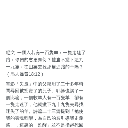
經文: 一個人若有一百隻羊，一隻走迷了
路，你們的意思如何？他豈不撇下這九
十九隻，往山裏去找那隻迷路的羊嗎？
（馬太福音18:12）
電影「失孤」中的父親用了二十多年時
間尋回被拐賣了的兒子。耶穌也講了一
個比喻，一個牧羊人有一百隻羊，卻有
一隻走迷了，他就撇下九十九隻去尋找
迷失了的羊。詩篇二十三篇提到「祂使
我的靈魂甦醒，為自己的名引導我走義
路」，這裏的「甦醒」並不是指起死回