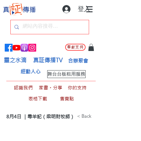
登入
奉獻支持
靈之水滴
真証傳播TV
合辦聚會
經動人心
舞台台板租用服務
認識我們
家書。分享
你的支持
表格下載
售賣點
< Back
8月4日 ｜尋羊記（梁明財牧師）