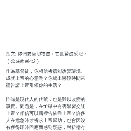
經文: 你們要恆切禱告，在此警醒感恩。
（歌羅西書4:2）
作為基督徒，你相信祈禱能改變環境、
成就上帝的心意嗎？你騰出哪段時間來
禱告請上帝引領你的生活？
忙碌是現代人的代號，也是難以改變的
事實。問題是，在忙碌中有否學習交託
上帝？相信可以藉禱告依靠上帝？許多
人在危急時才祈求上帝幫助，也會因沒
有獲得即時回應而感到疑惑，對祈禱存