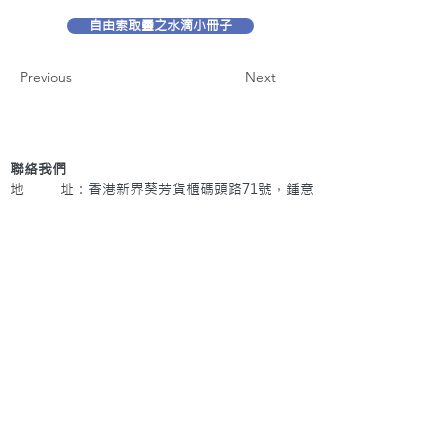
自由索取靈之水滴小冊子
Previous
Next
聯絡我們
地 址：香港新界葵芳貨櫃碼頭路71號，鍾意
恆勝中心1203室
辦公時間：星期一至五 早上9: 00 至下午5: 30 星
期六、日及公眾假期休息
電 話：(852)
2409-1233