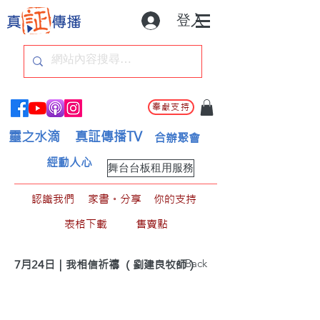
登入
奉獻支持
靈之水滴
真証傳播TV
合辦聚會
經動人心
舞台台板租用服務
認識我們
家書。分享
你的支持
表格下載
售賣點
< Back
7月24日｜我相信祈禱 （劉建良牧師）