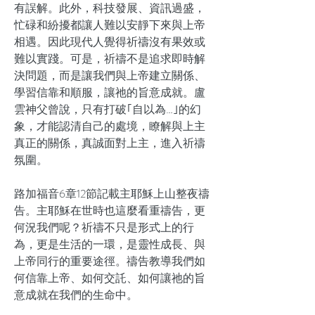
有誤解。此外，科技發展、資訊過盛，
忙碌和紛擾都讓人難以安靜下來與上帝
相遇。因此現代人覺得祈禱沒有果效或
難以實踐。可是，祈禱不是追求即時解
決問題，而是讓我們與上帝建立關係、
學習信靠和順服，讓祂的旨意成就。盧
雲神父曾說，只有打破｢自以為…｣的幻
象，才能認清自己的處境，瞭解與上主
真正的關係，真誠面對上主，進入祈禱
氛圍。
路加福音6章12節記載主耶穌上山整夜禱
告。主耶穌在世時也這麼看重禱告，更
何況我們呢？祈禱不只是形式上的行
為，更是生活的一環，是靈性成長、與
上帝同行的重要途徑。禱告教導我們如
何信靠上帝、如何交託、如何讓祂的旨
意成就在我們的生命中。