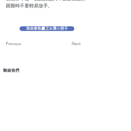
困難時不要輕易放手。
自由索取靈之水滴小冊子
Previous
Next
聯絡我們
地 址：香港新界葵芳貨櫃碼頭路71號，鍾意
恆勝中心1203室
辦公時間：星期一至五 早上9: 00 至下午5: 30 星
期六、日及公眾假期休息
電 話：(852)
2409-1233