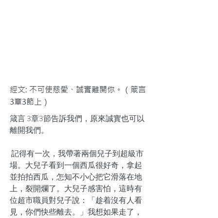
經文: 不可使慈愛、誠實離開你。（箴言
3章3節上）
箴言 3章3節告訴我們，原來誠實也可以
離開我們。
記得有一次，我帶著兩個兒子到超級市
場。大兒子看到一個西瓜很好奇，拿起
並拍拍西瓜，怎知不小心把它滑落在地
上，裂開爛了。大兒子感害怕，這時有
位超市職員對兒子說：「趁着沒有人看
見，你們快些離去。」我想如果走了，