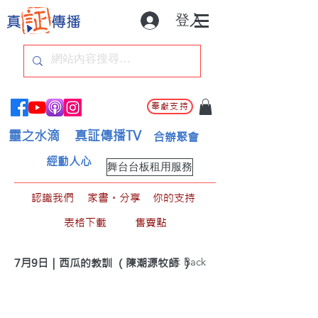
登入
奉獻支持
靈之水滴
真証傳播TV
合辦聚會
經動人心
舞台台板租用服務
認識我們
家書。分享
你的支持
表格下載
售賣點
< Back
7月9日｜西瓜的教訓 （陳潮源牧師 ）