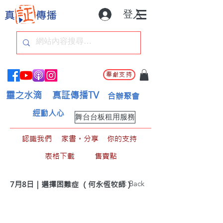
登入
奉獻支持
靈之水滴
真証傳播TV
合辦聚會
經動人心
舞台台板租用服務
認識我們
家書。分享
你的支持
表格下載
售賣點
< Back
7月8日｜選擇困難症 （何永恆牧師）