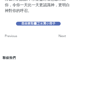
你，令你一天比一天更認識神，更明白
神對你的呼召。
自由索取靈之水滴小冊子
Previous
Next
聯絡我們
地 址：香港新界葵芳貨櫃碼頭路71號，鍾意
恆勝中心1203室
辦公時間：星期一至五 早上9: 00 至下午5: 30 星
期六、日及公眾假期休息
電 話：(852)
2409-1233