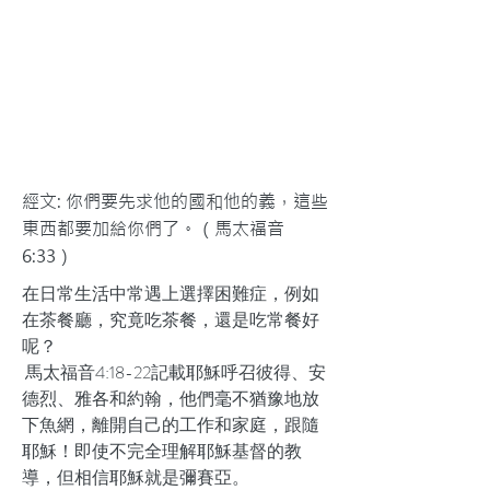
經文: 你們要先求他的國和他的義，這些
東西都要加給你們了。（馬太福音
6:33）
在日常生活中常遇上選擇困難症，例如
在茶餐廳，究竟吃茶餐，還是吃常餐好
呢？
馬太福音4:18-22記載耶穌呼召彼得、安
德烈、雅各和約翰，他們毫不猶豫地放
下魚網，離開自己的工作和家庭，跟隨
耶穌！即使不完全理解耶穌基督的教
導，但相信耶穌就是彌賽亞。