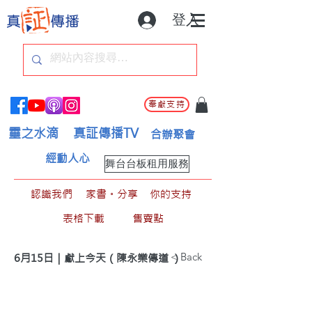
登入
奉獻支持
靈之水滴
真証傳播TV
合辦聚會
經動人心
舞台台板租用服務
認識我們
家書。分享
你的支持
表格下載
售賣點
< Back
6月15日｜獻上今天（陳永業傳道 ）