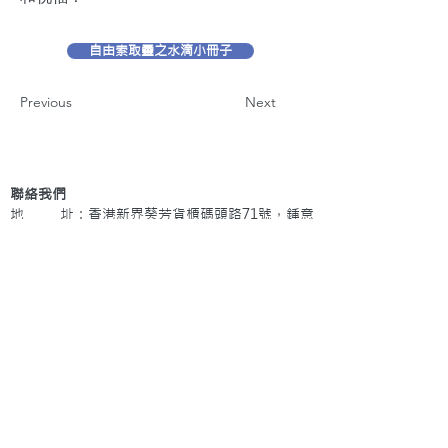
自由索取靈之水滴小冊子
Previous
Next
聯絡我們
地 址：香港新界葵芳貨櫃碼頭路71號，鍾意
恆勝中心1203室
辦公時間：星期一至五 早上9: 00 至下午5: 30 星
期六、日及公眾假期休息
電 話：(852)
2409-1233