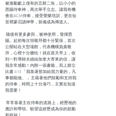
被激勵獻上僅有的五餅二魚，以小小的
恩賜侍奉神，再次舉手立志。讓我有機
會在ACM侍奉，接受聲樂培訓，更在短
宣裡蒙召讀神學，裝備成為傳道人。
隨後有更多參與，被神使用，發揮恩
賜。起初每次領敬拜都十分緊張，首次
公開站在大型場館，代表機構負責敬
拜，心裡十分膽怯！就在當天早上，收
到一對導師夫婦由加拿大寄來的信，讓
我非常感動！內附一張書籤，寫上腓立
比書 4:13 「我靠著那加給我力量的，凡
事都能做。 」主藉著他們鼓勵和支持我
的侍奉，時間上十分湊巧，主實在知道
我需要！
常常靠著主在侍奉的道路上，經歷祂的
應許和帶領。盼望這經歷成為你的鼓勵
和祝福！