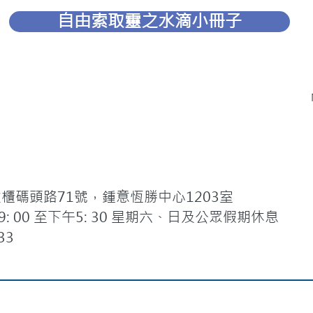
自由索取靈之水滴小冊子
碼頭路71號，鍾意恆勝中心1203室
 00 至下午5: 30 星期六、日及公眾假期休息
33