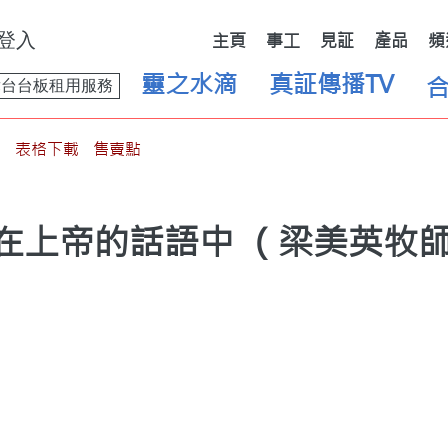
登入
主頁
事工
見証
產品
頻
靈之水滴
真証傳播TV
舞台台板租用服務
表格下載
售賣點
活在上帝的話語中 （梁美英牧