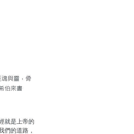
至魂與靈，骨
希伯來書
經就是上帝的
我們的道路，