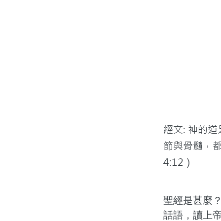
經文: 神的
節與骨髓，
4:12）
聖經是甚麼
話語，讀上