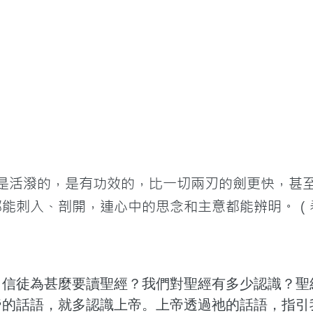
道是活潑的，是有功效的，比一切兩刃的劍更快，甚
都能刺入、剖開，連心中的思念和主意都能辨明。（
？信徒為甚麼要讀聖經？我們對聖經有多少認識？聖
帝的話語，就多認識上帝。上帝透過祂的話語，指引