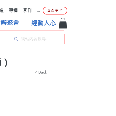
道
專欄
季刊
...
奉獻支持
合辦聚會
經動人心
師）
< Back