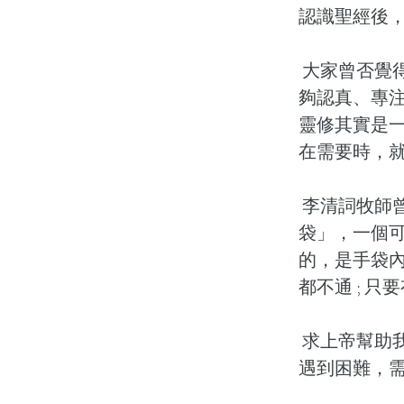
認識聖經後
大家曾否覺
夠認真、專注
靈修其實是
在需要時，
李清詞牧師曾
袋」，一個
的，是手袋
都不通 ; 
求上帝幫助
遇到困難，