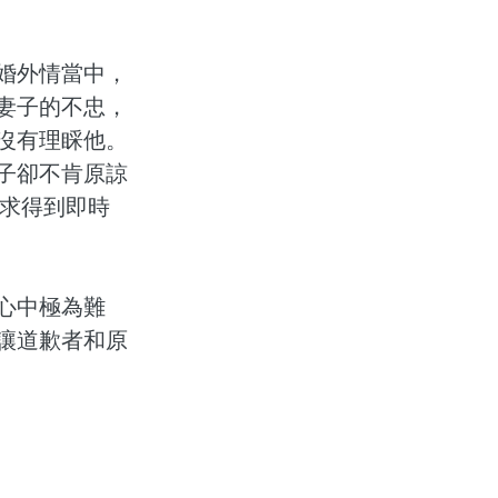
婚外情當中，
妻子的不忠，
沒有理睬他。
子卻不肯原諒
要求得到即時
心中極為難
讓道歉者和原