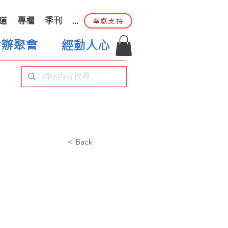
道
專欄
季刊
...
奉獻支持
合辦聚會
經動人心
< Back