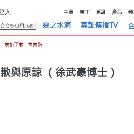
登入
主頁
事工
見証
產品
頻
靈之水滴
真証傳播TV
舞台台板租用服務
表格下載
售賣點
道歉與原諒 （徐武豪博士）