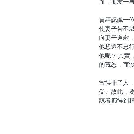
而，朋友一
曾經認識一
使妻子苦不
向妻子道歉
他想這不忠
他呢？ 其
的寬恕，而
當得罪了人
受。故此，
諒者都得到