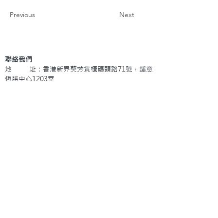
Previous
Next
聯絡我們
地 址：香港新界葵芳貨櫃碼頭路71號，鍾意
恆勝中心1203室
辦公時間：星期一至五 早上9: 00 至下午5: 30 星
期六、日及公眾假期休息
電 話：(852)
2409-1233
提交