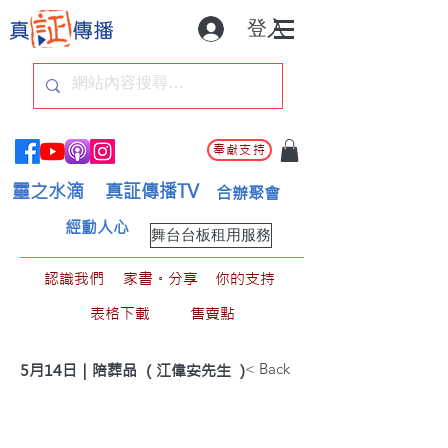
登入
奉獻支持
靈之水滴
真証傳播TV
合辦聚會
經動人心
舞台台板租用服務
認識我們
家書。分享
你的支持
表格下載
售賣點
< Back
5月14日｜陪葬品 （江偉安先生 ）