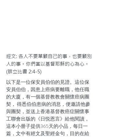
經文: 各人不要單顧自己的事，也要顧別
人的事。你們當以基督耶穌的心為心。
(腓立比書 2:4-5)
以下是一位保安員伯伯的見證。這位保
安員伯伯，因患上癌病要離職，他任職
的大廈，有一個基督教教會關懷癌病團
契， 得悉伯伯患病的消息，便邀請他參
與團契，並送上香港基督教癌症關懷事
工聯會出版的《日悦恩言》給他閱讀，
這本小册子提供365天的小品，每日一
篇，文中有經文及聖經金句，目的在給