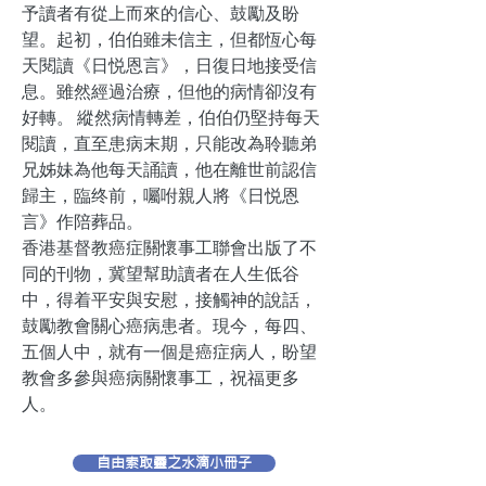
予讀者有從上而來的信心、鼓勵及盼
望。起初，伯伯雖未信主，但都恆心每
天閱讀《日悦恩言》，日復日地接受信
息。雖然經過治療，但他的病情卻沒有
好轉。 縱然病情轉差，伯伯仍堅持每天
閱讀，直至患病末期，只能改為聆聽弟
兄姊妹為他每天誦讀，他在離世前認信
歸主，臨终前，囑咐親人將《日悦恩
言》作陪葬品。
香港基督教癌症關懷事工聯會出版了不
同的刊物，冀望幫助讀者在人生低谷
中，得着平安與安慰，接觸神的說話，
鼓勵教會關心癌病患者。現今，每四、
五個人中，就有一個是癌症病人，盼望
教會多參與癌病關懷事工，祝福更多
人。
自由索取靈之水滴小冊子