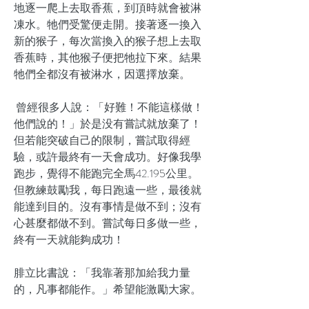
地逐一爬上去取香蕉，到頂時就會被淋
凍水。牠們受驚便走開。接著逐一換入
新的猴子，每次當換入的猴子想上去取
香蕉時，其他猴子便把牠拉下來。結果
牠們全都沒有被淋水，因選擇放棄。
曾經很多人說：「好難！不能這樣做！
他們說的！」於是没有嘗試就放棄了！
但若能突破自己的限制，嘗試取得經
驗，或許最終有一天會成功。好像我學
跑步，覺得不能跑完全馬42.195公里。
但教練鼓勵我，每日跑遠一些，最後就
能達到目的。沒有事情是做不到；沒有
心甚麼都做不到。嘗試每日多做一些，
終有一天就能夠成功！
腓立比書說：「我靠著那加給我力量
的，凡事都能作。」希望能激勵大家。