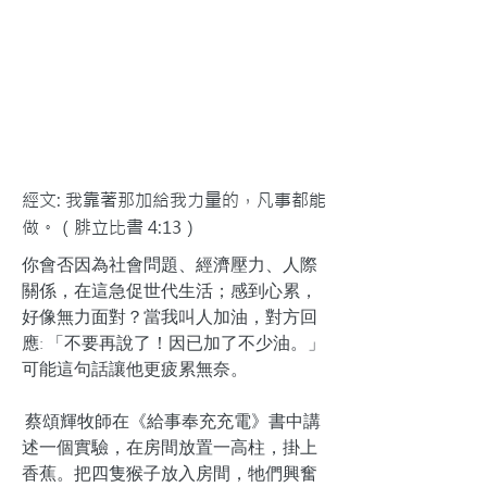
經文: 我靠著那加給我力量的，凡事都能
做。（腓立比書 4:13）
你會否因為社會問題、經濟壓力、人際
關係，在這急促世代生活；感到心累，
好像無力面對？當我叫人加油，對方回
應: 「不要再說了！因已加了不少油。」
可能這句話讓他更疲累無奈。
蔡頌輝牧師在《給事奉充充電》書中講
述一個實驗，在房間放置一高柱，掛上
香蕉。把四隻猴子放入房間，牠們興奮