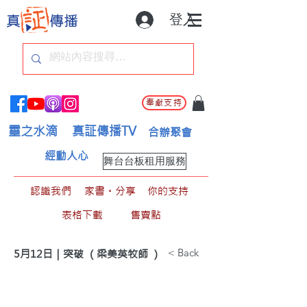
登入
奉獻支持
靈之水滴
真証傳播TV
合辦聚會
經動人心
舞台台板租用服務
認識我們
家書。分享
你的支持
表格下載
售賣點
< Back
5月12日｜突破 （梁美英牧師 ）