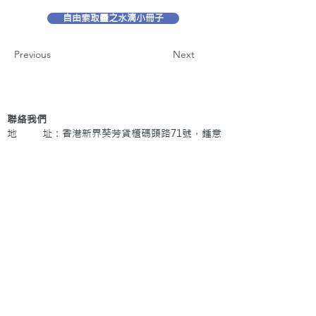
自由索取靈之水滴小冊子
Previous
Next
聯絡我們
地 址：香港新界葵芳貨櫃碼頭路71號，鍾意
恆勝中心1203室
辦公時間：星期一至五 早上9: 00 至下午5: 30 星
期六、日及公眾假期休息
電 話：(852)
2409-1233