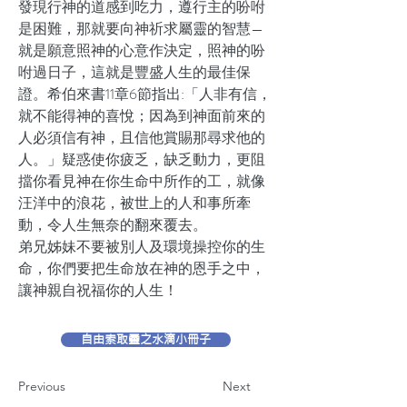
發現行神的道感到吃力，遵行主的吩咐
是困難，那就要向神祈求屬靈的智慧—
就是願意照神的心意作決定，照神的吩
咐過日子，這就是豐盛人生的最佳保
證。希伯來書11章6節指出:「人非有信，
就不能得神的喜悅；因為到神面前來的
人必須信有神，且信他賞賜那尋求他的
人。」疑惑使你疲乏，缺乏動力，更阻
擋你看見神在你生命中所作的工，就像
汪洋中的浪花，被世上的人和事所牽
動，令人生無奈的翻來覆去。
弟兄姊妹不要被別人及環境操控你的生
命，你們要把生命放在神的恩手之中，
讓神親自祝福你的人生！
自由索取靈之水滴小冊子
Previous
Next