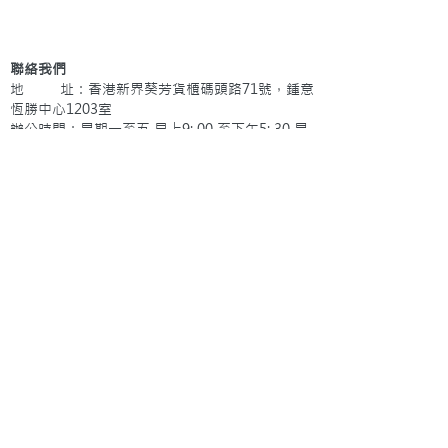
聯絡我們
地 址：香港新界葵芳貨櫃碼頭路71號，鍾意
恆勝中心1203室
辦公時間：星期一至五 早上9: 00 至下午5: 30 星
期六、日及公眾假期休息
電 話：(852)
2409-1233
提交
訂閱電子報
：