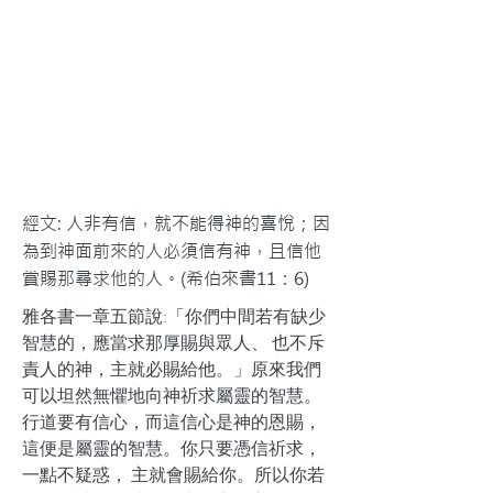
經文: 人非有信，就不能得神的喜悅；因
為到神面前來的人必須信有神，且信他
賞賜那尋求他的人。(希伯來書11：6)
雅各書一章五節說:「你們中間若有缺少
智慧的，應當求那厚賜與眾人、 也不斥
責人的神，主就必賜給他。」原來我們
可以坦然無懼地向神祈求屬靈的智慧。
行道要有信心，而這信心是神的恩賜，
這便是屬靈的智慧。你只要憑信祈求，
一點不疑惑， 主就會賜給你。所以你若