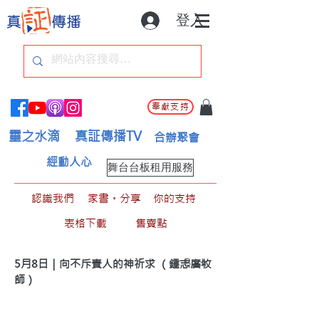
登入
奉獻支持
靈之水滴
真証傳播TV
合辦聚會
經動人心
舞台台板租用服務
認識我們
家書。分享
你的支持
表格下載
售賣點
< Back
5月8日｜向不斥責人的神祈求 （鍾志廣牧
師）