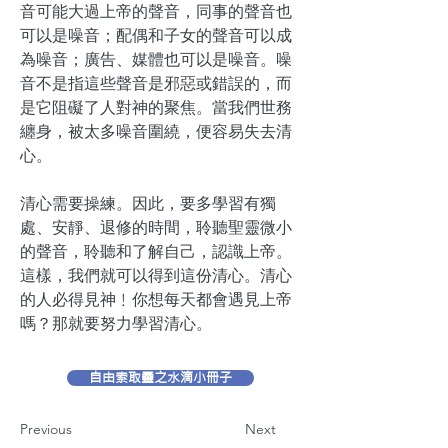
音可能大過上帝的聲音，同事的聲音也
可以是噪音；配偶和子女的聲音可以成
為噪音；廣告、媒體也可以是噪音。噪
音不是指這些聲音是邪惡或錯誤的，而
是它阻礙了人對神的聚焦。當我們世務
纏身，被太多噪音圍繞，便容易失去清
心。
清心需要操練。因此，要多學習有獨
處、安靜、退修的時間，聆聽聖靈微小
的聲音，聆聽和了解自己，認識上帝。
這樣，我們就可以得到這份清心。清心
的人必得見神﹗你想每天都會遇見上帝
嗎？那就要努力學習清心。
自由索取靈之水滴小冊子
Previous
Next