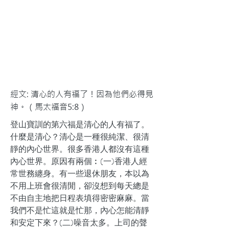
經文: 清心的人有福了！因為他們必得見
神。（馬太福音5:8）
登山寶訓的第六福是清心的人有福了。
什麼是清心？清心是一種很純潔、很清
靜的內心世界。很多香港人都沒有這種
內心世界。原因有兩個︰(一)香港人經
常世務纏身。有一些退休朋友，本以為
不用上班會很清閒，卻沒想到每天總是
不由自主地把日程表填得密密麻麻。當
我們不是忙這就是忙那，內心怎能清靜
和安定下來？(二)噪音太多。上司的聲