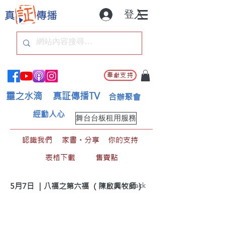
登入
奉獻支持
靈之水滴
真証傳播TV
合辦聚會
經動人心
舞台台板租用服務
認識我們
家書。分享
你的支持
表格下載
售賣點
< Back
5月7日 ｜八福之第六福 （陳啟興牧師）