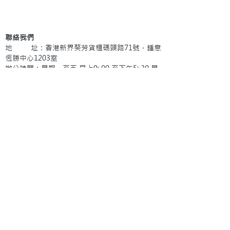
聯絡我們
地 址：香港新界葵芳貨櫃碼頭路71號，鍾意
恆勝中心1203室
辦公時間：星期一至五 早上9: 00 至下午5: 30 星
期六、日及公眾假期休息
電 話：(852)
2409-1233
提交
訂閱電子報
：