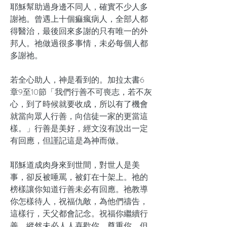
耶穌幫助過身邊不同人，確實不少人多
謝祂。曾遇上十個痲瘋病人，全部人都
得醫治，最後回來多謝的只有唯一的外
邦人。祂做過很多事情，未必每個人都
多謝祂。
若全心助人，神是看到的。加拉太書6
章9至10節「我們行善不可喪志，若不灰
心，到了時候就要收成，所以有了機會
就當向眾人行善，向信徒一家的更當這
樣。」行善是美好，經文沒有說出一定
有回應，但謹記這是為神而做。
耶穌道成肉身來到世間，對世人是美
事，卻反被唾罵，被釘在十架上。祂的
榜樣讓你知道行善未必有回應。祂教導
你怎樣待人，祝福仇敵，為他們禱告，
這樣行，天父都會記念。祝福你繼續行
善，縱然未必人人喜歡你，尊重你，但