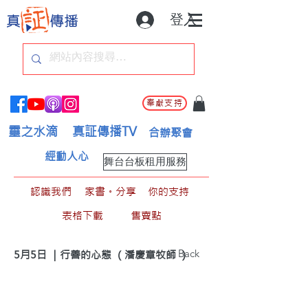
登入
奉獻支持
靈之水滴
真証傳播TV
合辦聚會
經動人心
舞台台板租用服務
認識我們
家書。分享
你的支持
表格下載
售賣點
< Back
5月5日 ｜行善的心態 （潘慶章牧師 ）