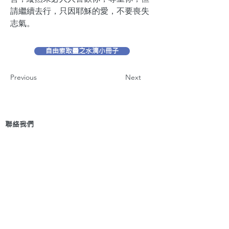
請繼續去行，只因耶穌的愛，不要喪失
志氣。
自由索取靈之水滴小冊子
Previous
Next
聯絡我們
地 址：香港新界葵芳貨櫃碼頭路71號，鍾意
恆勝中心1203室
辦公時間：星期一至五 早上9: 00 至下午5: 30 星
期六、日及公眾假期休息
電 話：(852)
2409-1233