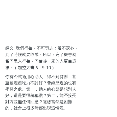
經文: 我們行善，不可喪志；若不灰心，
到了時候就要收成。所以，有了機會就
當向眾人行善，向信徒一家的人更當這
樣。（加拉太書 6：9-10）
你有否試過用心助人，得不到答謝，甚
至被埋怨吃力不討好？曾經歷過的也有
學習之處。第一，助人的心態是想別人
好，還是要得著稱讚？第二，能否接受
對方並無任何回應？這樣當然是困難
的，社會上很多時都出現這情況。