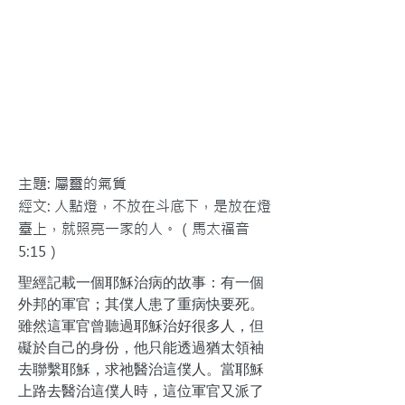
主題: 屬靈的氣質
經文: 人點燈，不放在斗底下，是放在燈
臺上，就照亮一家的人。（馬太福音
5:15）
聖經記載一個耶穌治病的故事：有一個
外邦的軍官；其僕人患了重病快要死。
雖然這軍官曾聽過耶穌治好很多人，但
礙於自己的身份，他只能透過猶太領袖
去聯繫耶穌，求祂醫治這僕人。當耶穌
上路去醫治這僕人時，這位軍官又派了