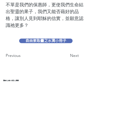
不單是我們的保惠師，更使我們生命結
出聖靈的果子，我們又能否藉好的品
格，讓別人見到耶穌的信實，並願意認
識祂更多？
自由索取靈之水滴小冊子
Previous
Next
聯絡我們
地 址：香港新界葵芳貨櫃碼頭路71號，鍾意
恆勝中心1203室
辦公時間：星期一至五 早上9: 00 至下午5: 30 星
期六、日及公眾假期休息
電 話：(852)
2409-1233