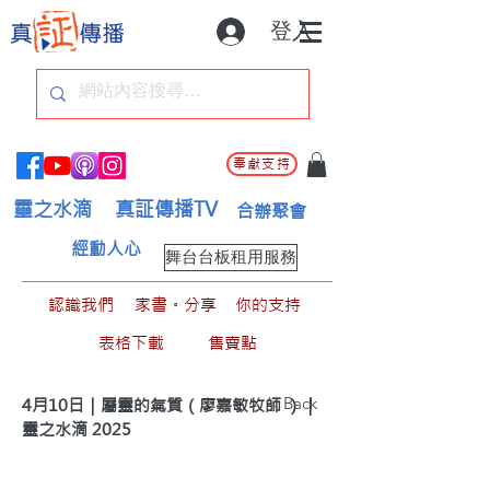
登入
奉獻支持
靈之水滴
真証傳播TV
合辦聚會
經動人心
舞台台板租用服務
認識我們
家書。分享
你的支持
表格下載
售賣點
< Back
4月10日｜屬靈的氣質（廖嘉敏牧師 ）｜
靈之水滴 2025