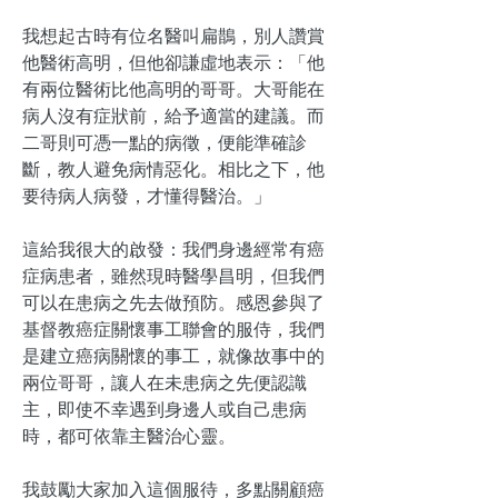
我想起古時有位名醫叫扁鵲，別人讚賞
他醫術高明，但他卻謙虛地表示：「他
有兩位醫術比他高明的哥哥。大哥能在
病人沒有症狀前，給予適當的建議。而
二哥則可憑一點的病徵，便能準確診
斷，教人避免病情惡化。相比之下，他
要待病人病發，才懂得醫治。」
這給我很大的啟發：我們身邊經常有癌
症病患者，雖然現時醫學昌明，但我們
可以在患病之先去做預防。感恩參與了
基督教癌症關懷事工聯會的服侍，我們
是建立癌病關懷的事工，就像故事中的
兩位哥哥，讓人在未患病之先便認識
主，即使不幸遇到身邊人或自己患病
時，都可依靠主醫治心靈。
我鼓勵大家加入這個服待，多點關顧癌