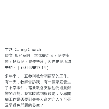
主題: Caring Church
經文: 耶和華啊，求你醫治我，我便痊
癒，拯救我，我便得救；因你是我所讚
美的。（耶利米書17:14）
多年來，一直參與教會關顧部的工作。
有一天，牧師告訴我，有一個家庭發生
了不幸事件，需要教會支援他們過渡艱
難的時刻。我當時感到很震驚，反思關
顧工作是否要到失去人命才介入？可否
及早避免問題的發生？