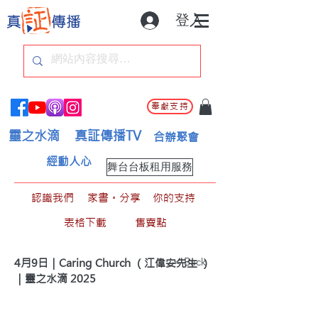
登入
奉獻支持
靈之水滴
真証傳播TV
合辦聚會
經動人心
舞台台板租用服務
認識我們
家書。分享
你的支持
表格下載
售賣點
< Back
4月9日｜Caring Church （江偉安先生 ）
｜靈之水滴 2025