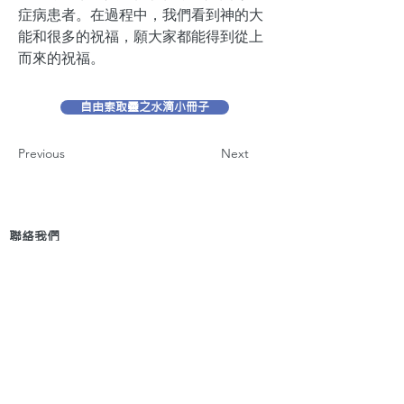
症病患者。在過程中，我們看到神的大
能和很多的祝福，願大家都能得到從上
而來的祝福。
自由索取靈之水滴小冊子
Previous
Next
聯絡我們
地 址：香港新界葵芳貨櫃碼頭路71號，鍾意
恆勝中心1203室
辦公時間：星期一至五 早上9: 00 至下午5: 30 星
期六、日及公眾假期休息
電 話：(852)
2409-1233