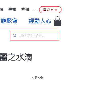
道
專欄
季刊
...
奉獻支持
合辦聚會
經動人心
｜靈之水滴
< Back