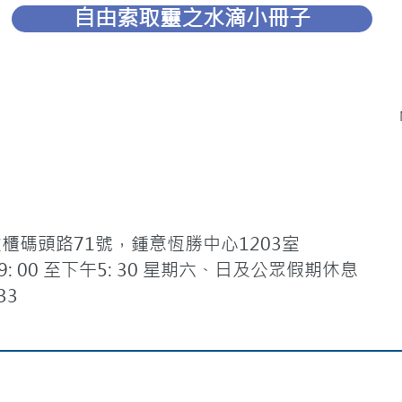
自由索取靈之水滴小冊子
碼頭路71號，鍾意恆勝中心1203室
 00 至下午5: 30 星期六、日及公眾假期休息
33