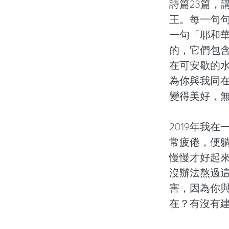
詩篇23篇，
王。每一句
一句「耶和
的，它們包
在可安歇的
為你與我同
變得美好，
2019年我
常疲倦，便
慢慢才好起
沒辦法熬過
害，因為你
在？有沒有