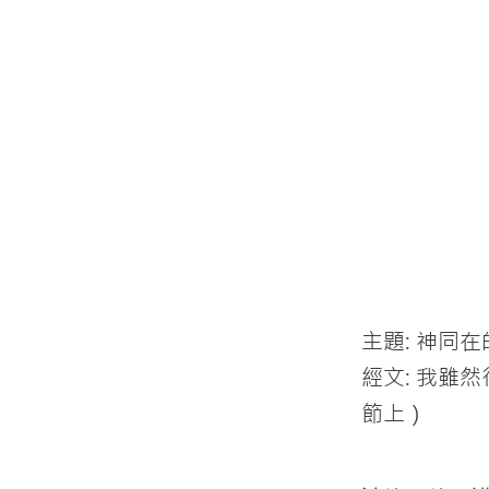
主題: 神同
經文: 我雖
節上）