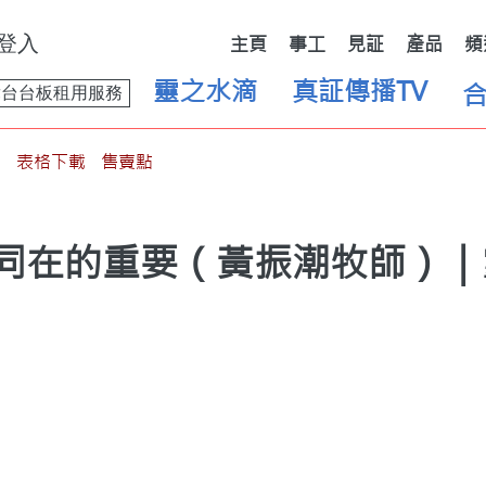
登入
主頁
事工
見証
產品
頻
靈之水滴
真証傳播TV
舞台台板租用服務
表格下載
售賣點
神同在的重要（黃振潮牧師）