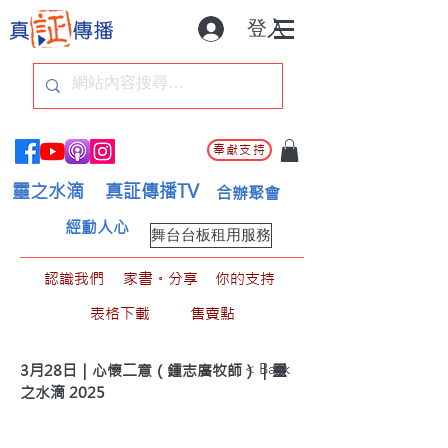
登入
奉獻支持
靈之水滴
真証傳播TV
合辦聚會
經動人心
舞台台板租用服務
認識我們
家書。分享
你的支持
表格下載
售賣點
< Back
3月28日｜心懷二意（鍾志廣牧師）｜靈
之水滴 2025