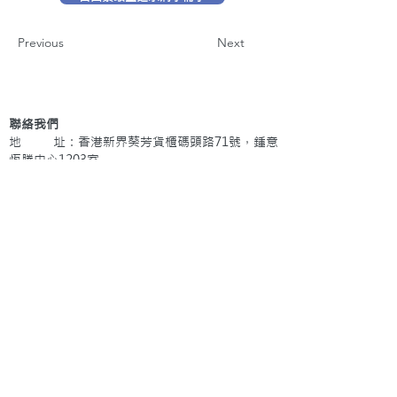
Previous
Next
聯絡我們
地 址：香港新界葵芳貨櫃碼頭路71號，鍾意
恆勝中心1203室
辦公時間：星期一至五 早上9: 00 至下午5: 30 星
期六、日及公眾假期休息
電 話：(852)
2409-1233
提交