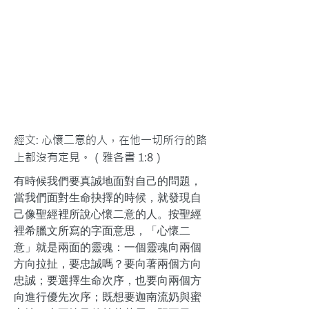
經文: 心懷二意的人，在他一切所行的路
上都沒有定見。（雅各書 1:8）
有時候我們要真誠地面對自己的問題，
當我們面對生命抉擇的時候，就發現自
己像聖經裡所說心懷二意的人。按聖經
裡希臘文所寫的字面意思，「心懷二
意」就是兩面的靈魂：一個靈魂向兩個
方向拉扯，要忠誠嗎？要向著兩個方向
忠誠；要選擇生命次序，也要向兩個方
向進行優先次序；既想要迦南流奶與蜜