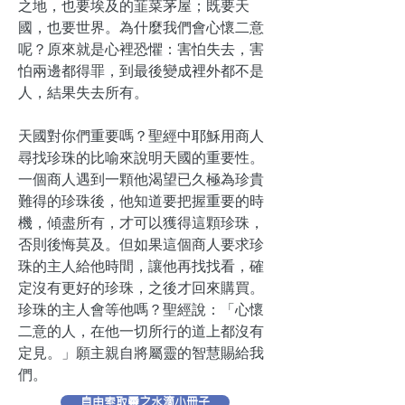
之地，也要埃及的韮菜茅屋；既要天
國，也要世界。為什麼我們會心懷二意
呢？原來就是心裡恐懼：害怕失去，害
怕兩邊都得罪，到最後變成裡外都不是
人，結果失去所有。
天國對你們重要嗎？聖經中耶穌用商人
尋找珍珠的比喻來說明天國的重要性。
一個商人遇到一顆他渴望已久極為珍貴
難得的珍珠後，他知道要把握重要的時
機，傾盡所有，才可以獲得這顆珍珠，
否則後悔莫及。但如果這個商人要求珍
珠的主人給他時間，讓他再找找看，確
定沒有更好的珍珠，之後才回來購買。
珍珠的主人會等他嗎？聖經說：「心懷
二意的人，在他一切所行的道上都沒有
定見。」願主親自將屬靈的智慧賜給我
們。
自由索取靈之水滴小冊子