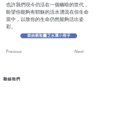
也許我們現今仍活在一個幽暗的世代，
盼望你能夠有耶穌的活水湧流在你生命
當中，以致你的生命仍然能夠活出姿
彩。
自由索取靈之水滴小冊子
Previous
Next
聯絡我們
地 址：香港新界葵芳貨櫃碼頭路71號，鍾意
恆勝中心1203室
辦公時間：星期一至五 早上9: 00 至下午5: 30 星
期六、日及公眾假期休息
電 話：(852)
2409-1233