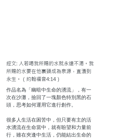
經文: 人若喝我所賜的水就永遠不渴。我
所賜的水要在他裏頭成為泉源，直湧到
永生。（約翰福音4:14）
作品名為「幽暗中生命的湧流」，有一
次在沙灘，撿回了一塊顏色特別黑的石
頭，思考如何運用它進行創作。
很多人生活在困苦中，但只要有主的活
水湧流在生命當中，就有盼望和力量前
行，雖在夾逢中生活，仍能結出生命的