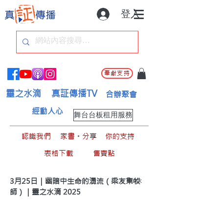
登入
奉獻支持
靈之水滴
真証傳播TV
合辦聚會
經動人心
舞台台板租用服務
認識我們
家書。分享
你的支持
表格下載
售賣點
< Back
3月25日｜幽暗中生命的湧流（梁友東牧
師）｜靈之水滴 2025