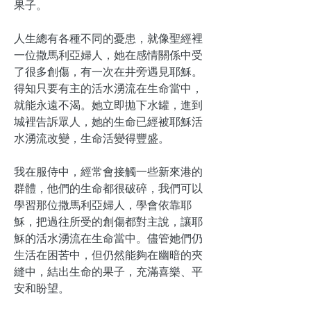
果子。
人生總有各種不同的憂患，就像聖經裡
一位撒馬利亞婦人，她在感情關係中受
了很多創傷，有一次在井旁遇見耶穌。
得知只要有主的活水湧流在生命當中，
就能永遠不渴。她立即拋下水罐，進到
城裡告訴眾人，她的生命已經被耶穌活
水湧流改變，生命活變得豐盛。
我在服侍中，經常會接觸一些新來港的
群體，他們的生命都很破碎，我們可以
學習那位撒馬利亞婦人，學會依靠耶
穌，把過往所受的創傷都對主說，讓耶
穌的活水湧流在生命當中。儘管她們仍
生活在困苦中，但仍然能夠在幽暗的夾
縫中，結出生命的果子，充滿喜樂、平
安和盼望。