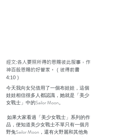
經文:各人要照所得的恩賜彼此服事，作
神百般恩賜的好管家。（彼得前書
4:10）
今天我向女兒借用了一個布娃娃，這個
娃娃相信很多人都認識，她就是「美少
女戰士」中的Sailor Moon。
如果大家看過「美少女戰士」系列的作
品，便知道美少女戰士不單只有一個月
野兔Sailor Moon，還有火野麗和其他角