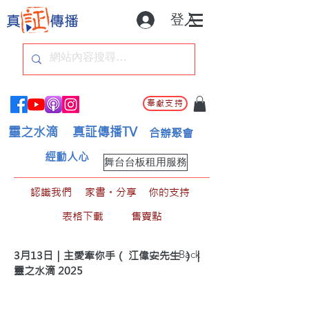
登入
奉獻支持
靈之水滴
真証傳播TV
合辦聚會
經動人心
舞台台板租用服務
認識我們
家書。分享
你的支持
表格下載
售賣點
< Back
3月13日｜主愛牽你手（ 江偉安先生 ）｜
靈之水滴 2025