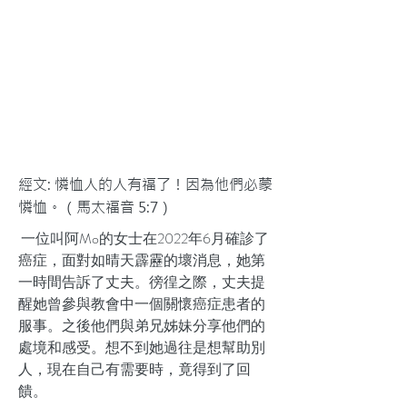
經文: 憐恤人的人有福了！因為他們必蒙
憐恤。（馬太福音 5:7）
一位叫阿Mo的女士在2022年6月確診了
癌症，面對如晴天霹靂的壞消息，她第
一時間告訴了丈夫。徬徨之際，丈夫提
醒她曾參與教會中一個關懷癌症患者的
服事。之後他們與弟兄姊妹分享他們的
處境和感受。想不到她過往是想幫助別
人，現在自己有需要時，竟得到了回
饋。