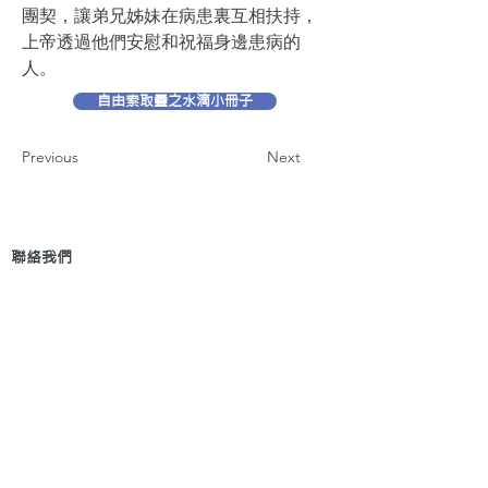
團契，讓弟兄姊妹在病患裏互相扶持，
上帝透過他們安慰和祝福身邊患病的
人。
自由索取靈之水滴小冊子
Previous
Next
聯絡我們
地 址：香港新界葵芳貨櫃碼頭路71號，鍾意
恆勝中心1203室
辦公時間：星期一至五 早上9: 00 至下午5: 30 星
期六、日及公眾假期休息
電 話：(852)
2409-1233