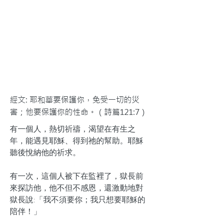
經文: 耶和華要保護你，免受一切的災
害；他要保護你的性命。（詩篇121:7）
有一個人，熱切祈禱，渴望在有生之
年，能遇見耶穌、得到祂的幫助。耶穌
聽後悅納他的祈求。
有一次，這個人被下在監裡了，獄長前
來探訪他，他不但不感恩，還激動地對
獄長說:「我不須要你；我只想要耶穌的
陪伴！」