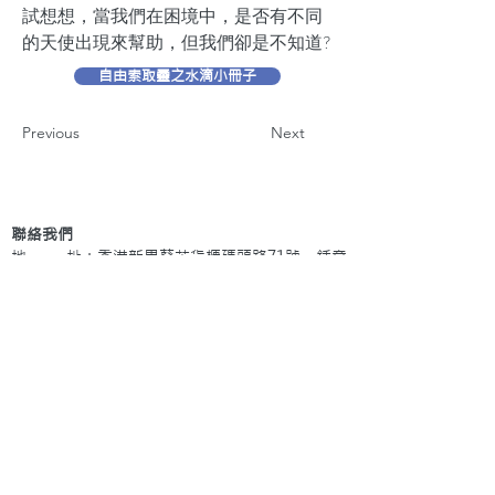
試想想，當我們在困境中，是否有不同
的天使出現來幫助，但我們卻是不知道?
自由索取靈之水滴小冊子
Previous
Next
聯絡我們
地 址：香港新界葵芳貨櫃碼頭路71號，鍾意
恆勝中心1203室
辦公時間：星期一至五 早上9: 00 至下午5: 30 星
期六、日及公眾假期休息
電 話：(852)
2409-1233