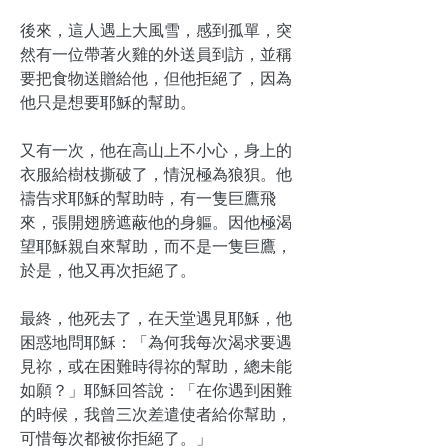
後來，這人遇上大風雪，感到孤單，突
然有一位帶著火雞的外送員到訪，並稱
要把食物送贈給他，但他拒絕了，因為
他只是想要耶穌的幫助。
又有一次，他在高山上不小心，身上的
衣服給樹枝撕破了，情況極為狼狽。他
禱告求耶穌的幫助時，有一隻巨鷹飛
來，張開翅膀遮蔽他的身軀。因他極渴
望耶穌親自來幫助，而不是一隻巨鷹，
於是，他又再次拒絕了。
最終，他死去了，在天堂遇見耶穌，他
困惑地問耶穌：「為何我每次渴求要遇
見祢，或在困難時得祢的幫助，總未能
如願？」耶穌回答說：「在你遇到困難
的時候，我曾三次差遣使者給你幫助，
可惜每次都被你拒絕了。」