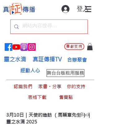
登入
奉獻支持
靈之水滴
真証傳播TV
合辦聚會
經動人心
舞台台板租用服務
認識我們
家書。分享
你的支持
表格下載
售賣點
< Back
3月10日｜天使的造訪 （馬穎章先生 ）｜
靈之水滴 2025