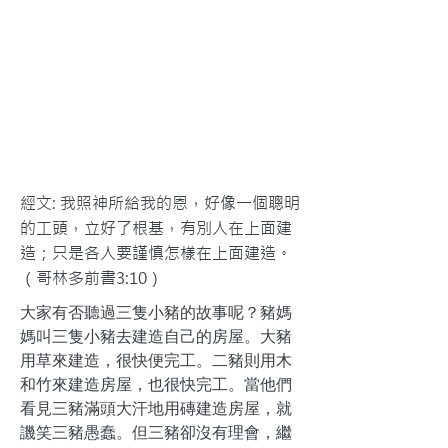
經文: 我照神所給我的恩，好像一個聰明
的工頭，立好了根基，有別人在上面建
造；只是各人要謹慎怎樣在上面建造。
（哥林多前書3:10）
大家有否聽過三隻小豬的故事呢？豬媽
媽叫三隻小豬去建造自己的房屋。大豬
用草來建造，很快便完工。二豬則用木
和竹來建造房屋，也很快完工。當他們
看見三豬滿頭大汗地用磚建造房屋，就
譏笑三豬愚蠢。但三豬卻沒有理會，繼