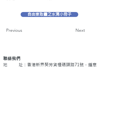
自由索取靈之水滴小冊子
Previous
Next
聯絡我們
地 址：香港新界葵芳貨櫃碼頭路71號，鍾意
恆勝中心1203室
辦公時間：星期一至五 早上9: 00 至下午5: 30 星
期六、日及公眾假期休息
電 話：(852)
2409-1233