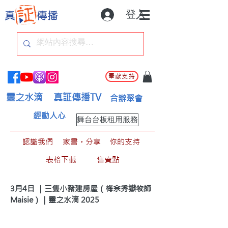
登入
奉獻支持
靈之水滴
真証傳播TV
合辦聚會
經動人心
舞台台板租用服務
認識我們
家書。分享
你的支持
表格下載
售賣點
< Back
3月4日 ｜三隻小豬建房屋（梅余秀嶽牧師
Maisie）｜靈之水滴 2025