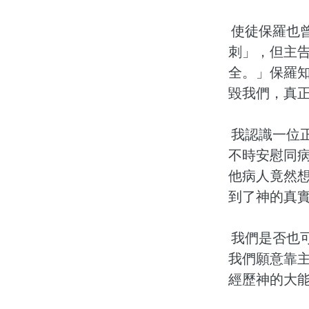
使徒保羅也
刺」，但主
全。」保羅
毀我們，真
我認識一位
不時安慰同
他病人竟然
到了神的真
我們是否也
我們願意靠
經歷神的大