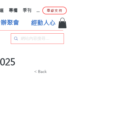
道
專欄
季刊
...
奉獻支持
合辦聚會
經動人心
025
< Back