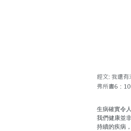
經文: 我還
弗所書6：1
生病確實令
我們健康並
持續的疾病