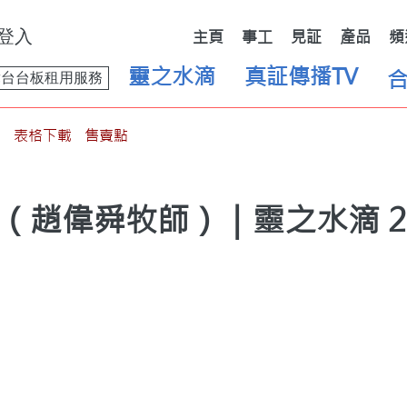
登入
主頁
事工
見証
產品
頻
靈之水滴
真証傳播TV
舞台台板租用服務
表格下載
售賣點
 （趙偉舜牧師）｜靈之水滴 2