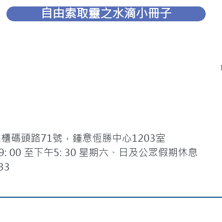
自由索取靈之水滴小冊子
碼頭路71號，鍾意恆勝中心1203室
 00 至下午5: 30 星期六、日及公眾假期休息
33